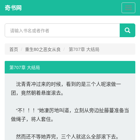
奇书网
奇
书
网
首页
重生80之恶女从良
第707章 大结局
第707章 大结局
沈青青冲过来的时候，看到的是三个人呢滚做一
团，竟然朝着悬崖滚去。
“不！！！”她凄厉地叫道，立刻从旁边扯藤蔓准备当
做绳子，将人套住。
然而还不等她弄完，三个人就这么全部滚下去。