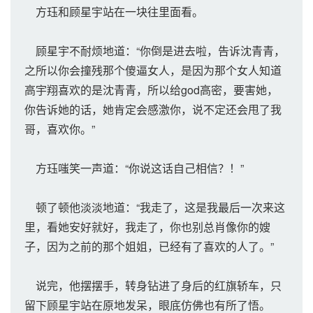
方珏和顾星宇站在一块往里面看。
顾星宇不耐烦地道：“你倒是进去啦，告诉沈青青，
之所以你会撞残那个傻逼女人，是因为那个女人知道
高宇翔喜欢的是沈青青，所以给god高密，要害她，
你告诉她的话，她肯定会感激你，说不定还会甩了我
哥，喜欢你。”
方珏嗤笑一声道：“你说这话自己相信？！”
顿了顿他淡淡地道：“我走了，这是我最后一次来这
里，看她安好就好，我走了，你也别总肖像你的嫂
子，因为之前的那个姐姐，已经有了喜欢的人了。”
说完，他摆摆手，转身钻进了身后的红旗轿车，只
留下顾星宇站在原地发呆，眼底仿佛也有所了悟。