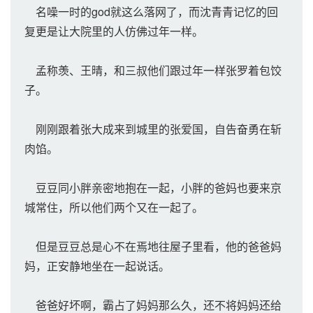
名噪一时的god就这么落网了，而沈青青记忆的回
复更是让大院里的人仿佛过年一样。
孟称羡、王晴，和三叔他们跟过年一样张罗着包饺
子。
刚刚跟着张大成来到城里的张爱国，自告奋勇在斩
肉馅。
豆豆同小胖亲密地抱在一起，小胖的爸妈也要来京
城常住，所以他们两个又在一起了。
但是豆豆总是心不在焉地往屋子里看，他的爸爸妈
妈，正安静地坐在一起说话。
爸爸好坏啊，霸占了妈妈那么久，还不将妈妈还给