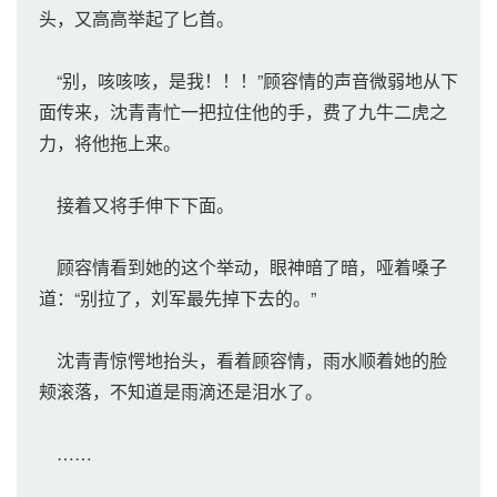
头，又高高举起了匕首。
“别，咳咳咳，是我！！！”顾容情的声音微弱地从下
面传来，沈青青忙一把拉住他的手，费了九牛二虎之
力，将他拖上来。
接着又将手伸下下面。
顾容情看到她的这个举动，眼神暗了暗，哑着嗓子
道：“别拉了，刘军最先掉下去的。”
沈青青惊愕地抬头，看着顾容情，雨水顺着她的脸
颊滚落，不知道是雨滴还是泪水了。
……