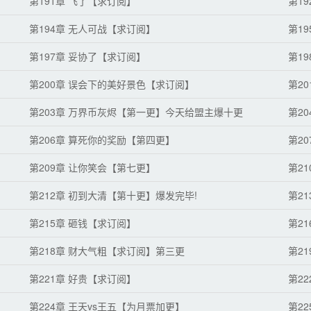
第191章 飞了【求订阅】
第1
第194章 无人可战【求订阅】
第1
第197章 妥协了【求订阅】
第1
第200章 误会下的美好景色【求订阅】
第2
第203章 万界币灰烬【第一更】今天给盟主爆十更
第2
第206章 算死你的奖励【第四更】
第2
第209章 让你笑会【第七更】
第2
第212章 初到大清【第十更】爆发完毕!
第2
第215章 砸钱【求订阅】
第2
第218章 财大气粗【求订阅】第三更
第2
第221章 好贵【求订阅】
第2
第224章 王天vs王五【为月票加更】
第2