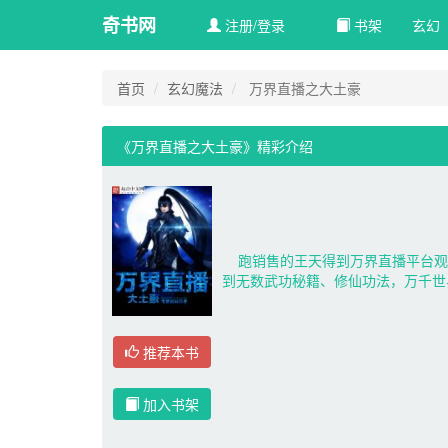
奇书网
注册/登录
书架
玄幻 
首页
玄幻魔法
万界直播之大土豪
《万界直播之大土豪》精彩介绍 
跑销售的王天得到万界直播平台观看
到无数武功秘籍、修仙功法，万千世
推荐本书
加入书架