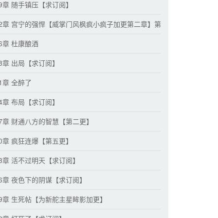
59章 随手镇压【求订阅】
62章 宫宁的强悍【威掌门风枫疯小疯子加更第二章】第四更
66章 杜康酿酒
68章 出局【求订阅】
1章 全醉了
74章 布局【求订阅】
77章 财通八方的智慧【第二更】
80章 疯狂连爆【第五更】
83章 活不过明天【求订阅】
86章 夜色下的阴谋【求订阅】
89章 生死帖【为新舵主星眸影加更】