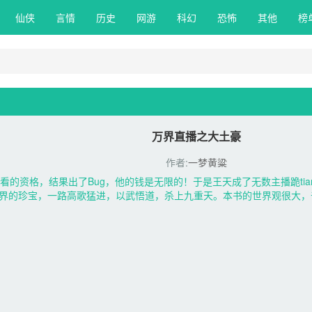
仙侠 
言情 
历史 
网游 
科幻 
恐怖 
其他 
榜
万界直播之大土豪
作者:
一梦黄粱
的资格，结果出了Bug，他的钱是无限的！于是王天成了无数主播跪ti
界的珍宝，一路高歌猛进，以武悟道，杀上九重天。本书的世界观很大，