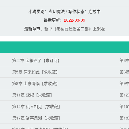
小说类别：玄幻魔法 / 写作状态：
连载中
最后更新：
2022-03-09
最新章节：
新书《老衲要还俗第二部》上架啦
第二章 宝箱碎了【求订阅】
第3
第5章 原来如此【求收藏】
第6
第8章 土豪降临【求收藏】
第9
第11章 辣椒【求收藏】
第1
第14章 仇人相见【求收藏】
第1
第17章 盗墓风潮【求收藏】
第1