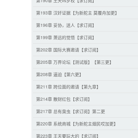
第190章 王天vs罗权【求订阅】
第193章 汉奸证据【为新舵主 莫覆舟加更】
第196章 妥协，送人【求订阅】
第199章 萧远的觉悟【求订阅】
第202章 国际大赛邀请【求订阅】
第205章 万界论坛【测试版】【第三更】
第208章 逼迫【第六更】
第211章 跨位面的邀请【第九章】
第214章 散财红包【求订阅】
第217章 总有臭虫【求订阅】第二更
第220章 系统商城【为新舵主烟民哎加更】
第223章 王天要玩大的【求订阅】