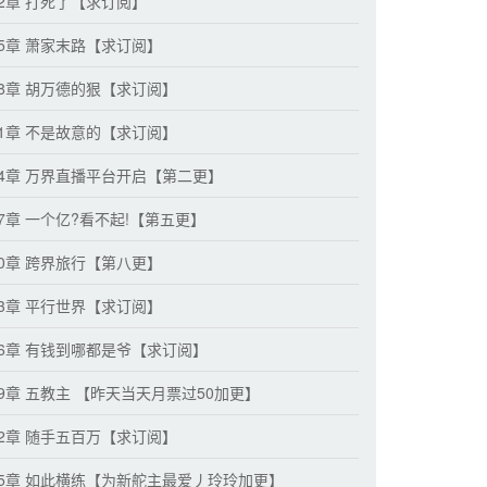
92章 打死了【求订阅】
95章 萧家末路【求订阅】
98章 胡万德的狠【求订阅】
01章 不是故意的【求订阅】
04章 万界直播平台开启【第二更】
07章 一个亿?看不起!【第五更】
10章 跨界旅行【第八更】
13章 平行世界【求订阅】
16章 有钱到哪都是爷【求订阅】
19章 五教主 【昨天当天月票过50加更】
22章 随手五百万【求订阅】
25章 如此横练【为新舵主最爱丿玲玲加更】