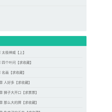
章 太极神威【上】
章 四个叶问【求收藏】
章 名画【求收藏】
2章 人好多【求收藏】
5章 狮子大开口【求票票】
8章 那么大的牌【求收藏】