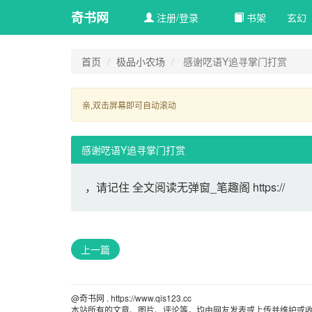
奇书网
注册/登录
书架
玄幻 
首页
极品小农场
感谢呓语Y追寻掌门打赏
亲,双击屏幕即可自动滚动 
感谢呓语Y追寻掌门打赏
，请记住 全文阅读无弹窗_笔趣阁 https://
上一篇
@奇书网 . https://www.qis123.cc 
本站所有的文章、图片、评论等，均由网友发表或上传并维护或