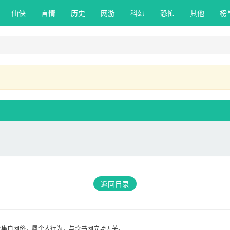
仙侠 
言情 
历史 
网游 
科幻 
恐怖 
其他 
榜
返回目录
收集自网络，属个人行为，与奇书网立场无关。