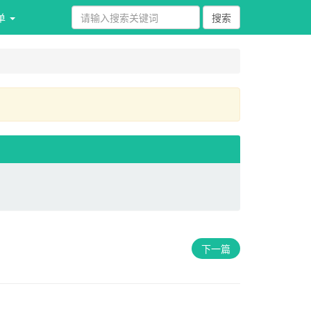
单 
下一篇