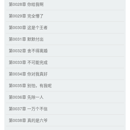
第0028章 你给我啊
第0029章 完全懵了
第0030章 这是个王者
第0031章 默默付出
第0032章 舍不得离婚
第0033章 不可能完成
第0034章 你对我真好
第0035章 别怕，有我呢
第0036章 先除一人
第0037章 一万个不信
第0038章 真的是六爷