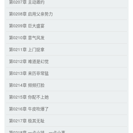
第0207章 主动邀约
第0208章 启用父亲势力
第0209章 巨大盛宴
第0210章 意气风发
第0211章 上门捉拿
第0212章 难道是幻觉
第0213章 来历非常猛
第0214章 频频打脸
第0215章 你配不上她
第0216章 牛皮吹爆了
第0217章 极其无耻
第0218章 一点小钱，一点小事