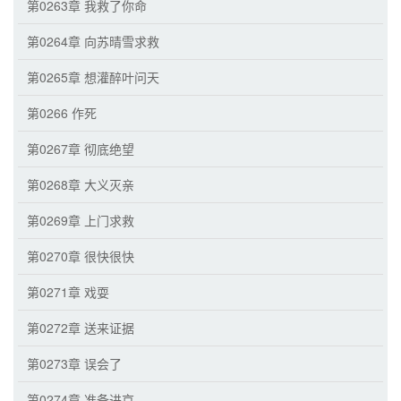
第0263章 我救了你命
第0264章 向苏晴雪求救
第0265章 想灌醉叶问天
第0266 作死
第0267章 彻底绝望
第0268章 大义灭亲
第0269章 上门求救
第0270章 很快很快
第0271章 戏耍
第0272章 送来证据
第0273章 误会了
第0274章 准备进京