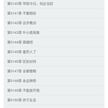
第0140章 早知今日，何必当初
第0141章 不敢相信
第0142章 出手教训
第0143章 叶小倩发飙
第0144章 离婚吧
第0145章 羞死人了
第0146章 区别对待
第0147章 全都傻眼
第0148章 永远神奇
第0149章 不能放开我
第0150章 终于反击