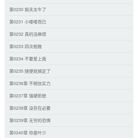
第0230 姐夫太牛了
第0231 小喽喽而已
第0232 真的没麻烦
第0233 四次相救
第0234 不要爱上我
第0235 随便就搞定了
第0236章 不相信实力
第0237章 强硬拒绝
第0238章 没存在必要
第0239章 无穷的恐惧
第0240章 你是叶少