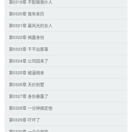
第0319章 不配做我仆人
第0320章 我有来历
第0321章 最风光的女人
第0322章 揭露身份
第0323章 干不出那事
第0324章 公司回来了
第0325章 被逼相亲
第0326章 天价别墅
第0327章 身份暴露了
第0328章 一分钟搞定他
第0329章 吓坏了
第0330章 一个个收拾