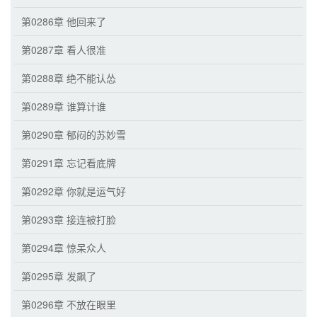
第0286章 他回来了
第0287章 看人很准
第0288章 绝不能认怂
第0289章 谁算计谁
第0290章 郁闷的苏妙雪
第0291章 忘记看底牌
第0292章 你就是运气好
第0293章 接连被打脸
第0294章 惊呆众人
第0295章 发飙了
第0296章 不放在眼里