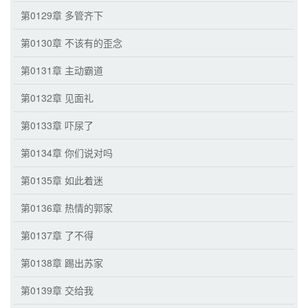
第0129章 多管齐下
第0130章 不该有的歪念
第0131章 主动霸道
第0132章 见面礼
第0133章 吓尿了
第0134章 你们说对吗
第0135章 如此着迷
第0136章 热情的郭家
第0137章 了不得
第0138章 踢出苏家
第0139章 交给我