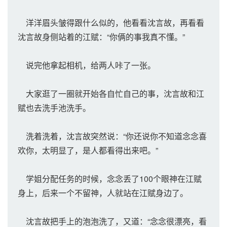
洋洋眉头皱得跟什么似的，他看看沈言故，再看看
沈言故身侧站着的江赋：“你俩的事我真不懂。”
说完他拿起相机，给两人咔了一张。
大家逛了一圈就开始各自忙自己的事，沈言故和江
赋也去洗手池洗手。
洗着洗着，沈言故突然说：“你还说你不知道念念喜
欢你，太明显了，是人都看得出来吧。”
学姐分配任务的时候，念念丢了100个眼神在江赋
身上，后来一个不留神，人就站在江赋身边了。
沈言故把手上的泡泡洗了，又道：“念念很漂亮，看