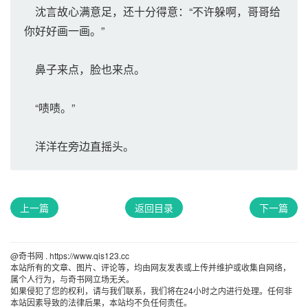
沈言故心满意足，还十分得意：“不许躲啊，哥哥给
你好好画一画。”
鼻子来点，脸也来点。
“啧啧。”
洋洋在旁边直摇头。
上一篇
返回目录
下一篇
@奇书网 . https://www.qis123.cc 
本站所有的文章、图片、评论等，均由网友发表或上传并维护或收集自网络，
属个人行为，与奇书网立场无关。
如果侵犯了您的权利，请与我们联系，我们将在24小时之内进行处理。任何非
本站因素导致的法律后果，本站均不负任何责任。