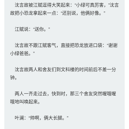
沈言故被江赋逗得大笑起来：“小绿可真厉害，”沈言
故把小恐龙拿起来一点：“还别说，他俩好像。”
江赋说：“送你。”
沈言故不跟江赋客气，直接把恐龙放进口袋：“谢谢
小绿爸爸。”
沈言故两人和舍友们到文科楼的时间前后不差一分
钟。
两人一齐走过去，快到时，那三个舍友突然喔哦喔
哦地叫唤起来。
叶澜：“帅啊，俩大长腿。”