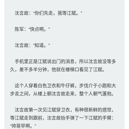
沈言故：“你们先走，我等江赋。”
陈军：“快点啊。”
沈言故：“知道。”
手机里正是江赋说出门的消息，所以沈言故没等多
久，差不多半分钟，他就在楼梯口看见了江赋。
这个人穿着白色卫衣和牛仔裤，步伐介于小跑和大
步走之间，从楼上朝沈言故走来，整个人朝气蓬勃。
沈言故第一次见江赋穿卫衣，有种很新鲜的感觉，
等江赋走到跟前，沈言故抬手弹了一下江赋的手臂：
“帅哥早啊。”