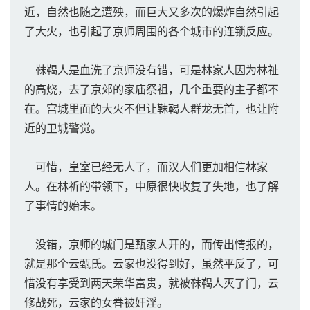
近，自然也随之遭殃，而巨大又多次的爆炸自然引起
了大火，也引起了京师周围的各个城市的连锁反应。
靺鞨人是血洗了京师没有错，可是林家人因为林祉
的高烧，去了京郊的家庙祭祖，几个重要的主子都不
在。宫城里面的大火不但让靺鞨人群龙无首，也让附
近的卫城警觉。
可惜，皇室已经无人了，而汉人们更加相信林家
人。在林祈的带领下，中原很快收复了失地，也了解
了事情的始末。
没错，京师的城门是甄家人开的，而传出情报的，
就是那个云甄氏。云家也没得到好，虽然平反了，可
惜没有享受到两天荣华富贵，就被靺鞨人灭了门，云
修战死，云家的女眷被奸淫。