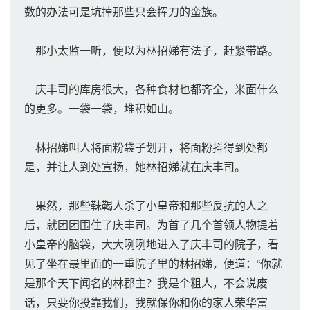
数的办法可是坑掉那些只会挥刀的蛮族。
那小太监一听，便以为林招娣有法子，赶紧带路。
庆丰司的库房很大，各种食材也都齐全，米面什么
的更多。一袋一袋，堆积如山。
林招娣叫人将面粉袋子划开，将面粉抖得到处都
是，并让人到处宣扬，她林招娣就在庆丰司。
果然，那些靺鞨人杀了小皇帝和那些反抗的人之
后，就团团围住了庆丰司。为首了几个首领人物提着
小皇帝的脑袋，大大咧咧地进入了庆丰司的院子，看
见了坐在最里面的一重院子里的林招娣，便道：“你就
是那个天下闻名的林郡主？我是个粗人，不会说废
话，只要你投靠我们，我就保你和你的家人荣华富