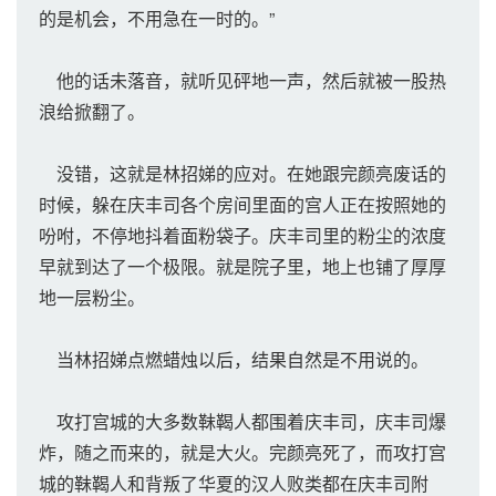
的是机会，不用急在一时的。”
他的话未落音，就听见砰地一声，然后就被一股热
浪给掀翻了。
没错，这就是林招娣的应对。在她跟完颜亮废话的
时候，躲在庆丰司各个房间里面的宫人正在按照她的
吩咐，不停地抖着面粉袋子。庆丰司里的粉尘的浓度
早就到达了一个极限。就是院子里，地上也铺了厚厚
地一层粉尘。
当林招娣点燃蜡烛以后，结果自然是不用说的。
攻打宫城的大多数靺鞨人都围着庆丰司，庆丰司爆
炸，随之而来的，就是大火。完颜亮死了，而攻打宫
城的靺鞨人和背叛了华夏的汉人败类都在庆丰司附