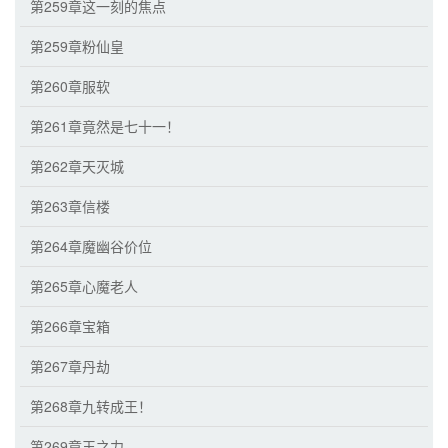
第259章这一刻的焦点
第259章粉仙皇
第260章服软
第261章竟然是七十一！
第262章天灭城
第263章信楼
第264章魔幽谷价位
第265章心魔老人
第266章宝箱
第267章丹劫
第268章九转成王！
第269章王之力