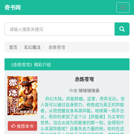
奇书网
奇
书
网
首页
玄幻魔法
赤炼苍穹
《赤炼苍穹》精彩介绍 
赤炼苍穹
作者:
猪猪猪猪鑫
异幻大陆，异能称雄。这里，奇异无比。世
人皆可以通过自身努力，修炼成为真正的异能
者，从而觉醒自身本源异能。地球第一高手古
炎，奇异的来到了这个以【异能者】为主宰的
世界。当古炎成为异能者的那一刻，会得到什
推荐本书
么本源异能呢？且看失去力量的他，如何在这