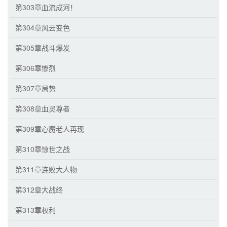
第303章血流成河！
第304章风云变色
第305章战斗爆发
第306章惨烈
第307章局势
第308章血灵尊者
第309章心魔老人再现
第310章惊世之战
第311章连败大人物
第312章大战终
第313章权利