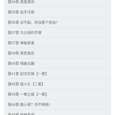
第34章 黑夜肃杀
第35章 血手冷邪
第36章 对不起，你没那个机会！
第37章 与父母的芥蒂
第37章 神秘老者
第39章 黑色莲花
第40章 残破古器
第41章 初次交锋【一更】
第42章 成人礼【二更】
第43章 一拳之威【一更】
第44章 做小弟？你不够格！
第45章 挑衅真武