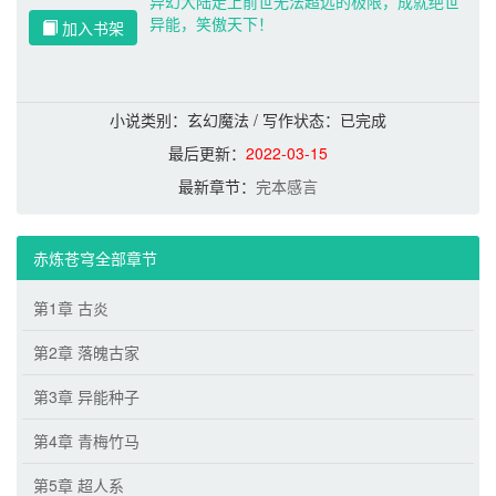
异幻大陆走上前世无法超远的极限，成就绝世
异能，笑傲天下！
加入书架
小说类别：玄幻魔法 / 写作状态：
已完成
最后更新：
2022-03-15
最新章节：
完本感言
赤炼苍穹全部章节
第1章 古炎
第2章 落魄古家
第3章 异能种子
第4章 青梅竹马
第5章 超人系