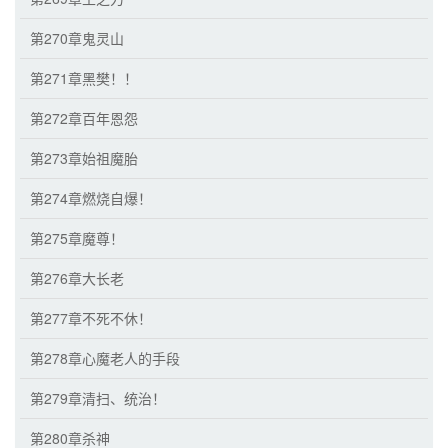
第270章鬼灵山
第271章黑樊！！
第272章百年恩怨
第273章始祖魔胎
第274章燃烧自爆！
第275章魔尊！
第276章大长老
第277章不死不休！
第278章心魔老人的手段
第279章清扫、统治！
第280章杀神