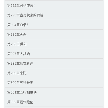
第292章可怕变故！
第293章古炎惹来的祸端
第294章血债！
第295章灭杀
第296章谋和
第297章大战始
第298章形式紧迫
第299章来犯
第300章五行长老
第301章五行相生诀
第302章霸气绝伦！