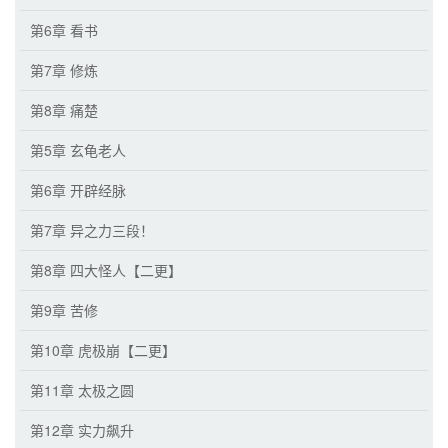
第6章 看书
第7章 修炼
第8章 痛楚
第5章 玄龟老人
第6章 开辟经脉
第7章 异之力三段！
第8章 四大怪人【二更】
第9章 苦修
第10章 虎极崩【二更】
第11章 太极之圆
第12章 实力飙升