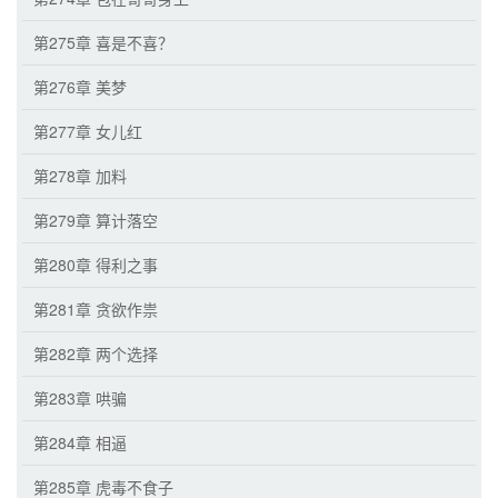
第275章 喜是不喜？
第276章 美梦
第277章 女儿红
第278章 加料
第279章 算计落空
第280章 得利之事
第281章 贪欲作祟
第282章 两个选择
第283章 哄骗
第284章 相逼
第285章 虎毒不食子