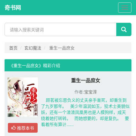
奇书网
奇
书
网
首页
玄幻魔法
重生一品庶女
《重生一品庶女》精彩介绍 
重生一品庶女
作者:
宝宝淳
顾茗被忘恩负义的丈夫亲手害死，却重生到
了九岁那年。 美少年温润如玉，狡术士美貌似
妖，还有一个渣渣凤凰男也是人模狗样，成天
绕着她打转转。 而她想要的，却是复仇。 要
看着所有算计......
推荐本书