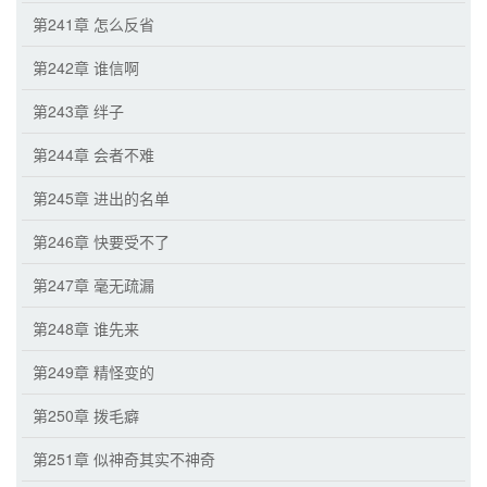
第241章 怎么反省
第242章 谁信啊
第243章 绊子
第244章 会者不难
第245章 进出的名单
第246章 快要受不了
第247章 毫无疏漏
第248章 谁先来
第249章 精怪变的
第250章 拨毛癖
第251章 似神奇其实不神奇