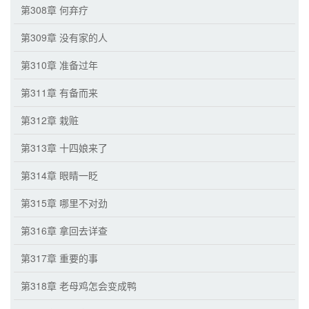
第308章 何弃疗
第309章 没有家的人
第310章 准备过年
第311章 有备而来
第312章 栽赃
第313章 十四娘来了
第314章 眼睛一眨
第315章 哪里不对劲
第316章 拿回去详查
第317章 重要的事
第318章 老母鸡怎会变成鸭