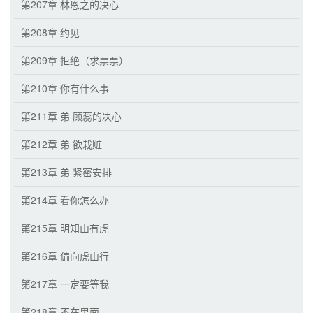
第207章 林恩之的决心
第208章 约见
第209章 拒绝（求票票）
第210章 你有什么事
第211章 弟 顾蕊的决心
第212章 弟 欲栽赃
第213章 弟 紧密安排
第214章 看你怎么办
第215章 明知山有虎
第216章 偏向虎山行
第217章 一定要等我
第218章 不在里面