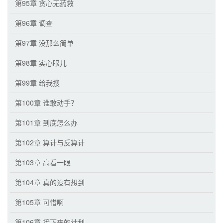
第95章 贪心无药救
第96章 调查
第97章 没那么简单
第98章 实心眼儿
第99章 给我搜
第100章 谁敢动手？
第101章 到底怎么办
第102章 算计与反算计
第103章 高看一眼
第104章 真的没有想到
第105章 可惜啊
第106章 接下来的计划