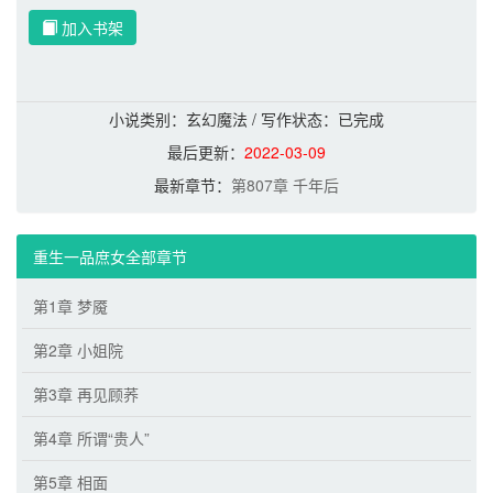
加入书架
小说类别：玄幻魔法 / 写作状态：
已完成
最后更新：
2022-03-09
最新章节：
第807章 千年后
重生一品庶女全部章节
第1章 梦魇
第2章 小姐院
第3章 再见顾荞
第4章 所谓“贵人”
第5章 相面