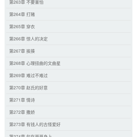
第263章 不要害怕
第264章 打赌
第265章 穿衣
第266章 惊人的决定
第267章 挨揍
第268章 心理扭曲的文曲星
第269章 难过不难过
第270章 赵氏的好意
第271章 情诗
第272章 撒娇
第273章 有钱人的古怪爱好
第274章 包在哥哥身上