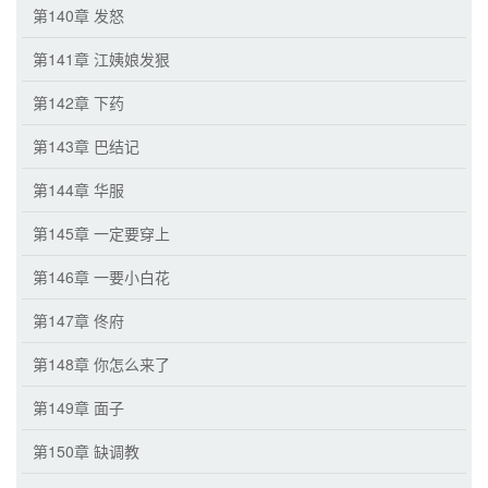
第140章 发怒
第141章 江姨娘发狠
第142章 下药
第143章 巴结记
第144章 华服
第145章 一定要穿上
第146章 一要小白花
第147章 佟府
第148章 你怎么来了
第149章 面子
第150章 缺调教