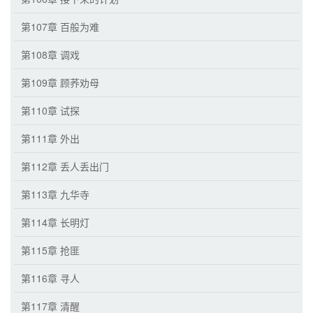
第107章 百般为难
第108章 调戏
第109章 顾荞劝母
第110章 试探
第111章 外出
第112章 丢人丢出门
第113章 九华寺
第114章 长明灯
第115章 抢匪
第116章 寻人
第117章 清醒