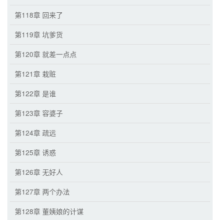
第118章 回来了
第119章 坑爹货
第120章 就差一点点
第121章 栽赃
第122章 是谁
第123章 容婆子
第124章 疏远
第125章 诱惑
第126章 无好人
第127章 两个办法
第128章 董姨娘的计谋