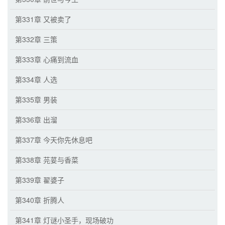
第331章 又被卖了
第332章 三策
第333章 心痛到流血
第334章 人选
第335章 男装
第336章 出溜
第337章 今天你先休息吧
第338章 芫荽与香菜
第339章 翟婆子
第340章 折腾人
第341章 灯谜小圣手，现场破功