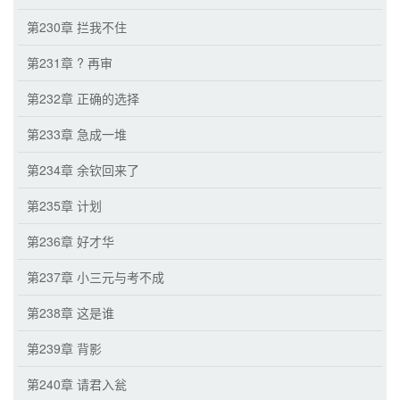
第230章 拦我不住
第231章 ? 再审
第232章 正确的选择
第233章 急成一堆
第234章 余钦回来了
第235章 计划
第236章 好才华
第237章 小三元与考不成
第238章 这是谁
第239章 背影
第240章 请君入瓮