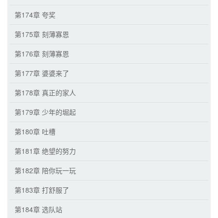
第174章 夸奖
第175章 刻薄寡恩
第176章 刻薄寡恩
第177章 婆婆来了
第178章 真正的家人
第179章 少年的堀起
第180章 吐槽
第181章 绝望的努力
第182章 陪你玩一玩
第183章 打舒服了
第184章 选队站