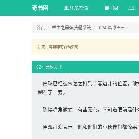
奇书网
注册/登录
书架
玄幻 
首页
重生之最强装逼系统
024 桌球天王
亲,双击屏幕即可自动滚动 
024 桌球天王
白球已经被朱逸之打到了靠边儿的位置，他接
倒在了一旁。
陈博嘴角微抽，有些无奈，不知道眼前是什
围观群众表示，他和他们的小伙伴们都惊呆了