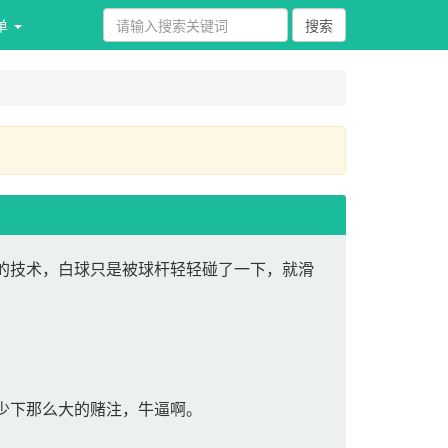
单 
的技术，白球只是被球杆轻轻碰了一下，就滑
少下那么大的赌注，牛逼啊。