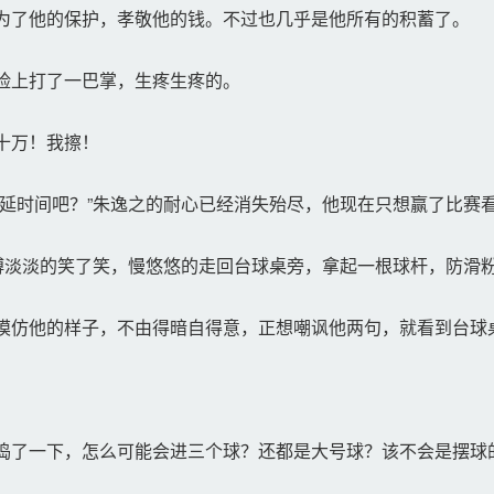
为了他的保护，孝敬他的钱。不过也几乎是他所有的积蓄了。
脸上打了一巴掌，生疼生疼的。
十万！我擦！
延时间吧？”朱逸之的耐心已经消失殆尽，他现在只想赢了比赛
博淡淡的笑了笑，慢悠悠的走回台球桌旁，拿起一根球杆，防滑
仿他的样子，不由得暗自得意，正想嘲讽他两句，就看到台球
了一下，怎么可能会进三个球？还都是大号球？该不会是摆球