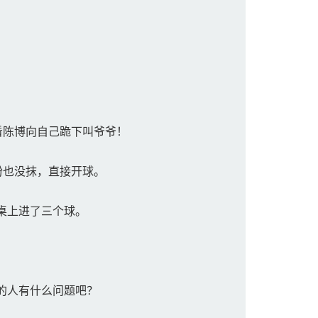
看陈博向自己跪下叫爷爷！
粉也没抹，直接开球。
桌上进了三个球。
的人有什么问题吧？