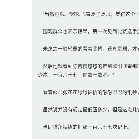
“当然可以。”欧阳飞雪眨了眨眼，觉得这个
围观群众也表示惊呆，第一次见到比赛选手
朱逸之一脸轻蔑的看着陈博，还真是弱，才
然后他就看到陈博慢悠悠的走到欧阳飞雪那边
少赢，一百六十七，你数一数吧。”
看着那几张花花绿绿被折的皱皱巴巴的纸钞
虽然说并没有规定最低压多少，但是这点儿
当即嘴角抽搐的把那一百六十七块记上。