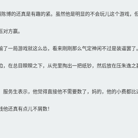
叫陈博的还真是有趣的紧。虽然他是明显的不会玩儿这个游戏，
压对方赢。
输了一局游戏就这么怂，看来刚刚那么气定神闲不过是装逼罢了
，在总目睽睽之下，从兜里掏出一把纸钞，然后放在压朱逸之赢
，服务生表示，他觉得直接他不需要数了，妈的，他的小费都比
钱他还真有点儿不屑数！