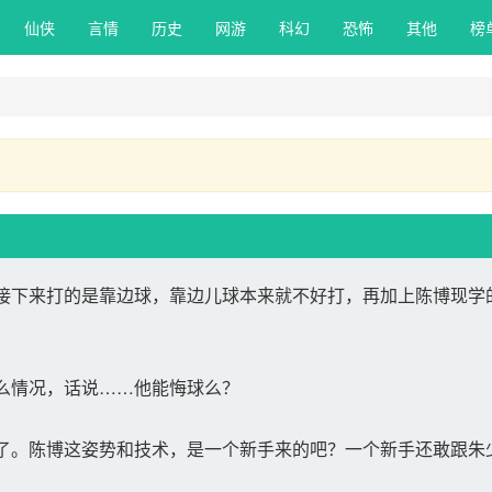
仙侠 
言情 
历史 
网游 
科幻 
恐怖 
其他 
榜
下来打的是靠边球，靠边儿球本来就不好打，再加上陈博现学
么情况，话说……他能悔球么？
。陈博这姿势和技术，是一个新手来的吧？一个新手还敢跟朱