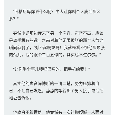
“卧槽尼玛你说什么呢？老大让你叫个人废话那么
多？”
突然电话那边传来了另一个声音，声音不高，应该
是离手机有些远。之前对着他无限嚣张的那个人气焰
瞬间就弱了，“对不起啊龙哥！我就是看不惯他那嚣张
的劲儿，拽的跟个二百五似的，其实也不过尔尔。”
“让你半个事儿啰哩巴嗦的，把手机给我！”
其实他的声音陈博听的一清二楚，努力压抑着自
己，不让自己发怒，静静的等着那个男人接了电话把
地址告诉他。
他简直不敢置信，他竟然有一次让柳倾城一人面对