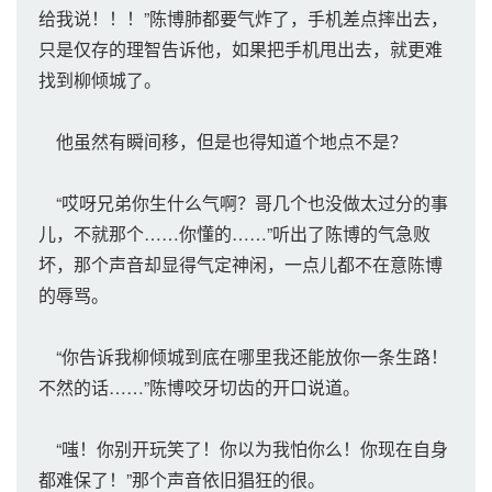
给我说！！！”陈博肺都要气炸了，手机差点摔出去，
只是仅存的理智告诉他，如果把手机甩出去，就更难
找到柳倾城了。
他虽然有瞬间移，但是也得知道个地点不是？
“哎呀兄弟你生什么气啊？哥几个也没做太过分的事
儿，不就那个……你懂的……”听出了陈博的气急败
坏，那个声音却显得气定神闲，一点儿都不在意陈博
的辱骂。
“你告诉我柳倾城到底在哪里我还能放你一条生路！
不然的话……”陈博咬牙切齿的开口说道。
“嗤！你别开玩笑了！你以为我怕你么！你现在自身
都难保了！”那个声音依旧猖狂的很。