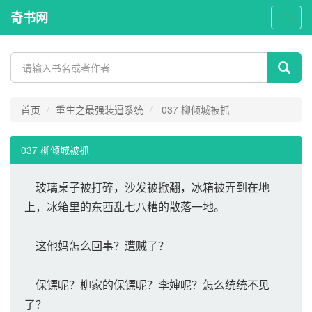
奇书网
奇
书
网
首页
重生之最强装逼系统
037 柳倾城被抓
037 柳倾城被抓
玻璃桌子被打碎，沙发被掀翻，冰箱被弄到在地
上，冰箱里的东西乱七八糟的散落一地。
这他妈怎么回事？遭贼了？
保镖呢？柳家的保镖呢？李婶呢？怎么统统不见
了？