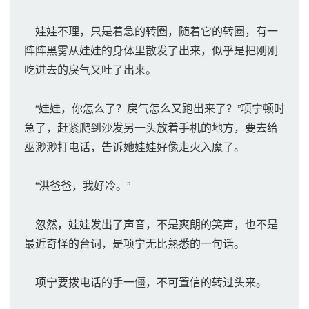
娃娃不理，只是着急的转圈，随着它的转圈，有一
阵阵黑雾从娃娃的身体里散发了出来，似乎是把刚刚
吃进去的戾气又吐了出来。
“娃娃，你怎么了？戾气怎么又跑出来了？”项宁顿时
急了，赶紧爬到沙发另一头放着手机的地方，要去给
巫渺渺打电话，告诉她娃娃好像走火入魔了。
“洪爸爸，我好冷。”
忽然，娃娃发出了声音，不是爽朗的笑声，也不是
最近奇怪的台词，是项宁无比熟悉的一句话。
项宁要拨电话的手一僵，不可置信的转过头来。