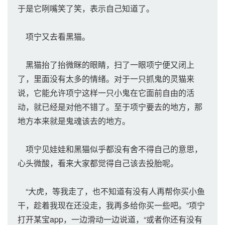
于是它咧嘴笑了笑，表示自己知道了。
项宁又去看黑猫。
黑猫抬了抬微眯的眼睛，扫了一眼项宁便又闭上
了，里面没有太多的情绪。对于一只抓鬼的灵猫来
说，它能允许项宁这样一只小鬼在它面前自由的活
动，就已经是对他不错了。至于项宁要去的地方，那
地方本来就是鬼魂该去的地方。
项宁见娃娃和黑猫似乎都没有舍不得自己的意思，
心头微酸，看来大家都觉得自己该去投胎呢。
“大虎，等我走了，也不知道有没有人再帮你买小鱼
干，趁着我现在还没走，我再多给你买一些吧。”项宁
打开某宝app，一边滑动一边说道，“或者你还有没有