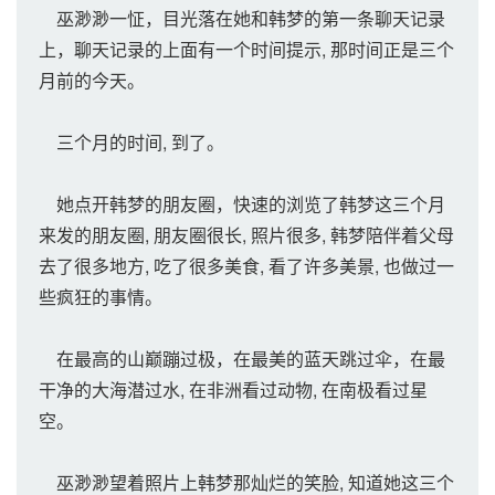
巫渺渺一怔，目光落在她和韩梦的第一条聊天记录
上，聊天记录的上面有一个时间提示, 那时间正是三个
月前的今天。
三个月的时间, 到了。
她点开韩梦的朋友圈，快速的浏览了韩梦这三个月
来发的朋友圈, 朋友圈很长, 照片很多, 韩梦陪伴着父母
去了很多地方, 吃了很多美食, 看了许多美景, 也做过一
些疯狂的事情。
在最高的山巅蹦过极，在最美的蓝天跳过伞，在最
干净的大海潜过水, 在非洲看过动物, 在南极看过星
空。
巫渺渺望着照片上韩梦那灿烂的笑脸, 知道她这三个