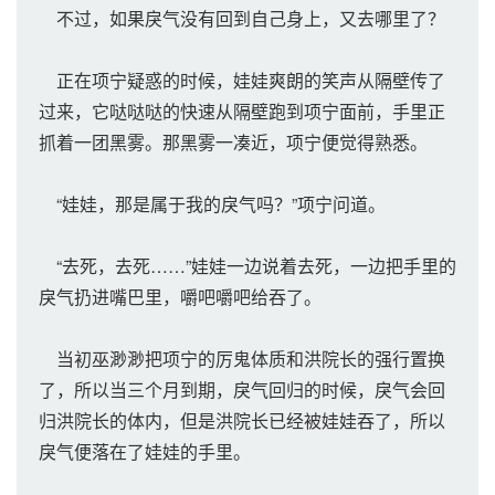
不过，如果戾气没有回到自己身上，又去哪里了？
正在项宁疑惑的时候，娃娃爽朗的笑声从隔壁传了
过来，它哒哒哒的快速从隔壁跑到项宁面前，手里正
抓着一团黑雾。那黑雾一凑近，项宁便觉得熟悉。
“娃娃，那是属于我的戾气吗？”项宁问道。
“去死，去死……”娃娃一边说着去死，一边把手里的
戾气扔进嘴巴里，嚼吧嚼吧给吞了。
当初巫渺渺把项宁的厉鬼体质和洪院长的强行置换
了，所以当三个月到期，戾气回归的时候，戾气会回
归洪院长的体内，但是洪院长已经被娃娃吞了，所以
戾气便落在了娃娃的手里。