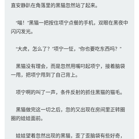
直安静趴在角落里的黑猫忽然站了起来。
“喵！”黑猫一把按住项宁点餐的手机，双眼在黑夜中
闪闪发光。
“大虎，怎么了？”项宁一怔，“你也要吃东西吗？”
黑猫没有理会，而是忽然用嘴叼起项宁，接着脑袋
一甩，把项宁甩到了自己背上。
项宁啊的叫了一声，条件反射的抓住黑猫的猫毛。
黑猫做完这一切之后，忽的又出现在房间里正转圈
圈的娃娃面前。
娃娃望着忽然出现的黑猫，歪了歪脑袋有些好奇，