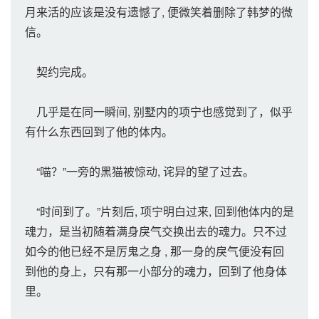
月来活的应该是没有遗憾了, 便微笑着删除了韩梦的微
信。
契约完成。
几乎是在同一瞬间, 别墅内的项宁也感觉到了，似乎
有什么东西回到了他的体内。
“喵？”一旁的黑猫被惊动, 诧异的望了过去。
“时间到了。”片刻后, 项宁明白过来, 回到他体内的是
魂力，是当初随着满身戾气交换出去的魂力。只不过
如今的他已经不是厉鬼之身 , 那一身的戾气便没有回
到他的身上，只有那一小部分的魂力，回到了他身体
里。