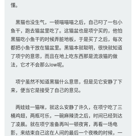
懂。
黑猫也没生气，一顿喵喵喵之后，自己叼了一包小
鱼干，跑去猫盆里吃了。这猫盆也是项宁买的，他怕
黑猫吃小鱼干的时候弄脏地板，于是买了之后，每次
都把小鱼干放在猫盆里。黑猫本就聪明，很快就知道
了项宁的意思，而且在地上吃东西那是流浪猫的做
法，它才不会那么low呢。
项宁虽然不知道黑猫什么意思，但是见它安静了下
来，便当它是接受了自己的意见。
两娃娃一猫咪，就这么安静了许久，在项宁吃了三
桶鸡翅，两瓶可乐，一碗麻辣烫之后，时间已经到达
了凌晨。就在项宁准备再叫一顿夜宵，再看一场电
影，来结束自己这在人间的最后一个夜晚的时候，一