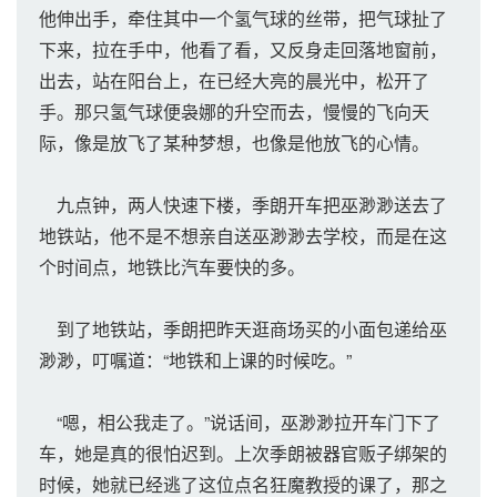
他伸出手，牵住其中一个氢气球的丝带，把气球扯了
下来，拉在手中，他看了看，又反身走回落地窗前，
出去，站在阳台上，在已经大亮的晨光中，松开了
手。那只氢气球便袅娜的升空而去，慢慢的飞向天
际，像是放飞了某种梦想，也像是他放飞的心情。
九点钟，两人快速下楼，季朗开车把巫渺渺送去了
地铁站，他不是不想亲自送巫渺渺去学校，而是在这
个时间点，地铁比汽车要快的多。
到了地铁站，季朗把昨天逛商场买的小面包递给巫
渺渺，叮嘱道：“地铁和上课的时候吃。”
“嗯，相公我走了。”说话间，巫渺渺拉开车门下了
车，她是真的很怕迟到。上次季朗被器官贩子绑架的
时候，她就已经逃了这位点名狂魔教授的课了，那之