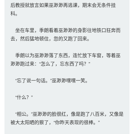
后教授就放言如果巫渺渺再逃课，期末会无条件挂
科。
坐在车里，季朗看着巫渺渺的身影往地铁口狂奔而
去，然后猛地顿住，忽的又跑了回来。
季朗以为巫渺渺落了东西，连忙放下车窗，等着巫
渺渺跑过来：“怎么了，忘东西了吗？”
“忘了说一句话。”巫渺渺嘿嘿一笑。
“什么？”
“相公。”巫渺渺的脸很红，像是跑了八百米，又像是
被大太阳晒的狠了，“你昨天表现的很棒。”