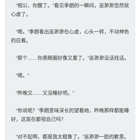
“相公，你醒了。”看见季朗的一瞬间，巫渺渺忽然就
心虚了。
“嗯。”季朗看出巫渺渺在心虚，心头一转，不动神色
的应着。
“那个……你黑眼圈好像又重了。”巫渺渺没话找话。
“嗯。”
“昨晚又……又没睡好吧。”
“你说呢？”季朗意味深长的望着她，昨晚那样都能睡
好，这是在鄙视自己吗？
“对不起啊，都是我太粗鲁了。”巫渺渺一脸的歉意。