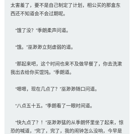
太害羞了，要不是自己制定了计划，相公买的那盒东
西还不知道会不会过期呢。
“饿了没？”季朗柔声问道。
“饿。”巫渺渺立刻虚弱的道。
“那起来吧，这个时间也来不及做早餐了，你去洗漱
我出去给你买馄饨。”季朗道。
“嗯嗯，现在几点了？”巫渺渺随口问道。
“八点五十五。”季朗看了一眼时间道。
“快九点了？！”巫渺渺猛的从季朗怀里坐了起来，惊
恐的喊道，“完了，完了，我的闹钟怎么没响，今早是