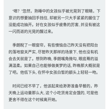
“嗯？”忽然，熟睡中的女孩似乎被光晃到了眼睛，下
意识的想要抽回手挡住, 却被另一只大手紧紧的握住了
没能成功抽开。好在女孩似乎疲惫的厉害, 并没有被这
一闪而逝的光晃的醒过来。
季朗睨了一眼窗帘，有些懊恼自己昨天没有把阳台
的落地窗关严实, 尽管昨天那样的场景下, 他也没有机
会去关就是了。想到昨晚, 季朗嘴角微勾, 眼底蓦的溢
满温柔。如果自己也能够做美梦的话, 昨晚那大概就是
了吧。他低下头, 在怀中女孩白皙的额头上轻轻一吻。
时间已经不早了，他该起来给渺渺准备早餐的，昨
天晚上运动量那么大, 这个小吃货肯定会饿的, 可是他
更舍不得在这个时候离开她。