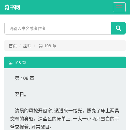
奇书网
奇
书
网
首页
巫师
第 108 章
第 108 章
第 108 章
翌日。
清晨的风撩开窗帘, 透进来一缕光，照亮了床上两具
交叠的身躯。深蓝色的床单上, 一大一小两只雪白的手
臂交握着, 异常醒目。