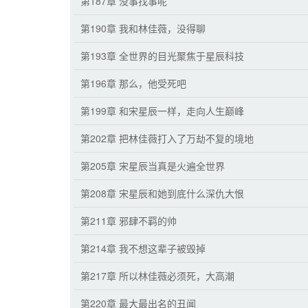
第187章 没事找事呢
第190章 我和林佳薇，没得聊
第193章 全世界的目光聚焦于星辰科技
第196章 那么，他受死吧
第199章 和宋星辰一样，走向人生巅峰
第202章 把林佳薇打入了万劫不复的境地
第205章 宋星辰当真是火遍全世界
第208章 宋星辰和她到底什么深仇大恨
第211章 邪肆不羁的帅
第214章 我不想这辈子被毁掉
第217章 所以林佳薇必须死，大高潮
第220章 最大最出名的丑闻