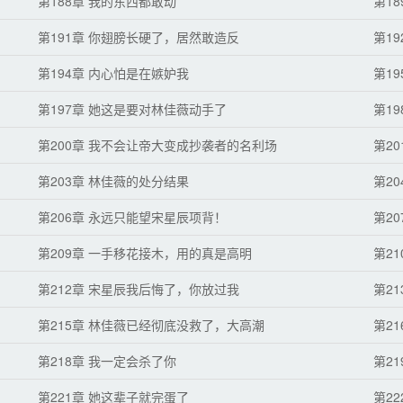
第188章 我的东西都敢动
第1
第191章 你翅膀长硬了，居然敢造反
第1
第194章 内心怕是在嫉妒我
第1
第197章 她这是要对林佳薇动手了
第1
第200章 我不会让帝大变成抄袭者的名利场
第2
第203章 林佳薇的处分结果
第2
第206章 永远只能望宋星辰项背！
第2
第209章 一手移花接木，用的真是高明
第2
第212章 宋星辰我后悔了，你放过我
第2
第215章 林佳薇已经彻底没救了，大高潮
第2
第218章 我一定会杀了你
第2
第221章 她这辈子就完蛋了
第2