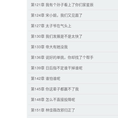
第121章 我有个孙子看上了你们家星辰
第124章 宋小姐，我们又见面了
第127章 太子爷在气头上
第130章 我们发展是不是太快了
第133章 帝大有她没我
第136章 说好的单挑，你却找了个帮手
第139章 日后指不定谁干掉谁呢
第142章 谁怕谁呢
第145章 你这辈子都赢不了我
第148章 怎么不直接投降呢
第151章 林佳薇改邪归正了