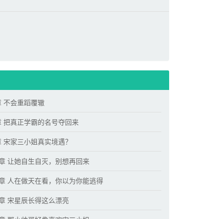
章 不会重蹈覆辙
章 把真正学霸的名号夺回来
章 宋家三小姐真实境遇？
2章 让她自生自灭，别想再回来
5章 人在做天在看，你以为你能逃得
8章 宋星辰长得这么漂亮