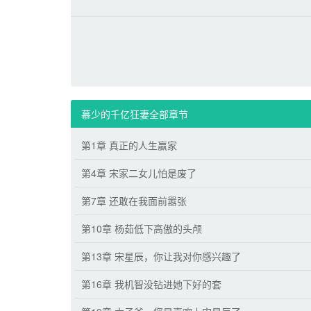
慕少的千亿狂妻全部章节
第1章 真正的人生赢家
第4章 宋家二女儿怕是废了
第7章 还敢在我面前嚣张
第10章 杨茹低下高傲的头颅
第13章 宋星辰，你让我对你感兴趣了
第16章 我机智没钻进她下好的套