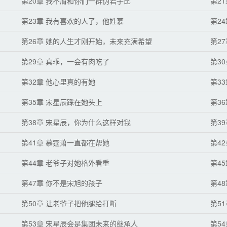
第20章 我不屑和你们一群伪君子比
第2
第23章 我有喜欢的人了，他姓慕
第2
第26章 她的人生才刚开始，未来充满希望
第2
第29章 真乖，一会有肉吃了
第3
第32章 他心里真的有她
第3
第35章 宋星辰踩在她头上
第3
第38章 宋星辰，你为什么这样对我
第3
第41章 慕霆萧一直都在帮她
第4
第44章 老爷子对她格外看重
第4
第47章 你不是宋旭的孩子
第4
第50章 让老爷子把他腿给打断
第5
第53章 宋星辰会是集团未来的继承人
第5