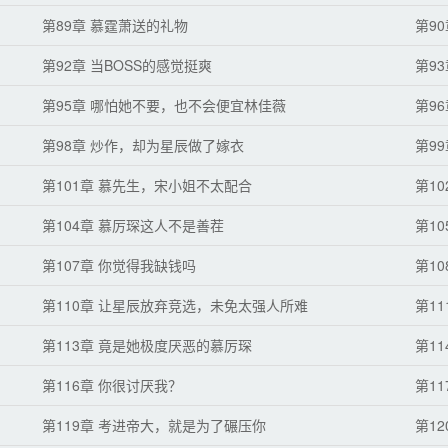
第89章 慕霆萧送的礼物
第9
第92章 当BOSS的感觉挺爽
第9
第95章 哪怕她不要，也不会便宜林佳薇
第9
第98章 炒作，却为星辰做了嫁衣
第9
第101章 慕先生，宋小姐不太配合
第1
第104章 慕厉琛这人不是善茬
第1
第107章 你觉得我缺钱吗
第1
第110章 让星辰放弃竞选，未免太强人所难
第1
第113章 竟是她极度厌恶的慕厉琛
第1
第116章 你很讨厌我？
第1
第119章 考进帝大，就是为了碾压你
第1