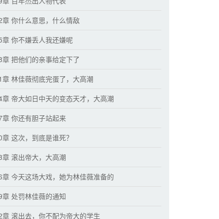
89章 百年杰出人物代表
92章 你什么意思，什么情敌
95章 你不嫌丢人我还嫌呢
98章 把他们的亲事给定下了
01章 林佳薇彻底完蛋了，大高潮
04章 帝大如日中天的变态天才，大高潮
07章 你还有胆子站起来
10章 这次，到底是谁死？
13章 滚出帝大，大高潮
16章 今天这场大戏，她为林佳薇准备的
19章 处罚林佳薇的通知
22章 滚出去，你不配为帝大的学生