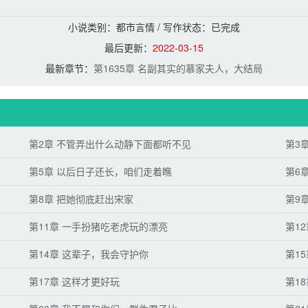
小说类别：都市言情 / 写作状态：
已完成
最后更新：
2022-03-15
最新章节：
第1635章 名副其实的慕家夫人，大结局
第2章 不管弄出什么动静下面都听不见
第3
第5章 以后日子还长，咱们走着瞧
第6
第8章 把她彻底赶出宋家
第9
第11章 一手扮猪吃老虎玩的漂亮
第1
第14章 这辈子，我会守护你
第1
第17章 这样才更好玩
第1