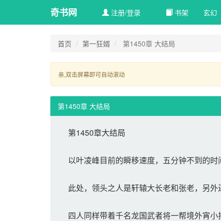
奇书网
注册/登录
书架
玄幻 
首页
第一狂婿
第1450章 大结局
亲,双击屏幕即可自动滚动 
第1450章 大结局
第1450章大结局
以叶凌峰目前的瞬移速度，五分钟不到的时
此处，领头之人是轩辕大长老和张老，另外
四人同样带着千名龙国武者将一帮境外宵小