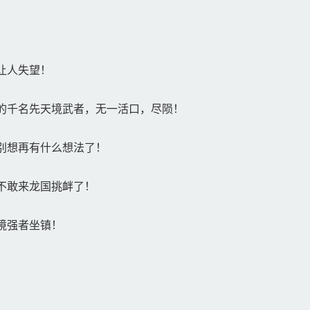
让人失望！
的千名先天境武者，无一活口，尽陨！
别想再有什么想法了！
不敢来龙国挑衅了！
境强者坐镇！