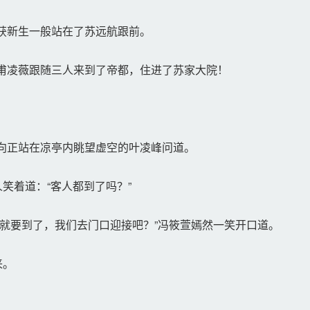
获新生一般站在了苏远航跟前。
甫凌薇跟随三人来到了帝都，住进了苏家大院！
向正站在凉亭内眺望虚空的叶凌峰问道。
笑着道：“客人都到了吗？”
就要到了，我们去门口迎接吧？”冯筱萱嫣然一笑开口道。
来。