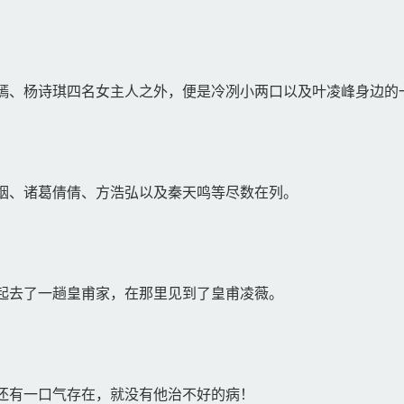
。
、杨诗琪四名女主人之外，便是冷冽小两口以及叶凌峰身边的
烟、诸葛倩倩、方浩弘以及秦天鸣等尽数在列。
起去了一趟皇甫家，在那里见到了皇甫凌薇。
还有一口气存在，就没有他治不好的病！