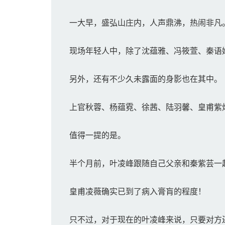
一大早，盛弘山庄内，人声鼎沸，热闹非凡
现场年轻人中，除了沈蕴雅、冯筱萱、秦语嫣
另外，还有不少久未露面的身影也在其中。
上官秋蓉、杨蕴霓、徐茜、陆羽馨、皇甫紫
值得一提的是。
半个月前，叶凌峰跟随自己父亲和秦紫芸一
皇甫凌薇确实已到了病入膏肓的程度！
只不过，对于现在的叶凌峰来说，只要对方