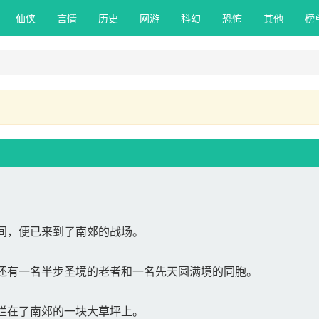
仙侠 
言情 
历史 
网游 
科幻 
恐怖 
其他 
榜
间，便已来到了南郊的战场。
还有一名半步圣境的老者和一名先天圆满境的同胞。
拦在了南郊的一块大草坪上。