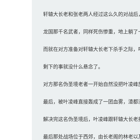
轩辕大长老和张老两人经过这么久的对战后
龙国那千名武者，同样死伤惨重，地上躺了
而就在对方准备对轩辕大长老下杀手之际，
剩下的事就没什么悬念了。
对方那名伪圣境老者一开始自然没把叶凌峰
最后，被叶凌峰直接轰成了一团血雾，渣都
解决完这名伪圣境后，叶凌峰跟轩辕大长老
最后那处战场位于西郊，由长老阁的林老以