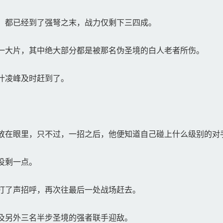
，都已经到了强弩之末，战力仅剩下三四成。
一大片，其中绝大部分都是被那名伪圣境的白人老者所伤。
叶凌峰及时赶到了。
放在眼里，只不过，一招之后，他便知道自己碰上什么级别的对
没剩一点。
打了声招呼，再次往最后一处战场赶去。
及另外三名半步圣境的强者联手迎敌。