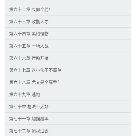
第六十二章 久仰个屁！
第六十三章 收揽人才
第六十四章 黑袍怪物
第六十五章 一场大战
第六十六章 行动开始
第六十七章 这小伙子不简单
第六十八章 尤文是个高手？
第六十九章 逃跑
第七十章 枪法不太好
第七十一章 越描越黑
第七十二章 透视过去