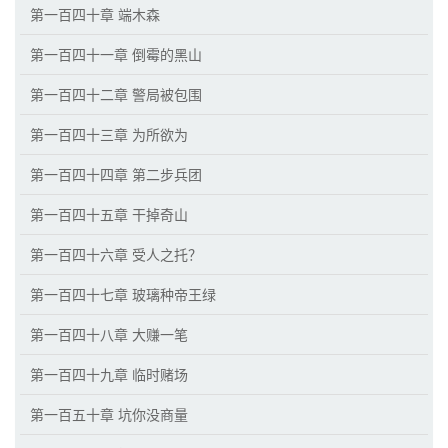
第一百四十章 端木森
第一百四十一章 倒霉的黑山
第一百四十二章 警局被包围
第一百四十三章 为所欲为
第一百四十四章 第二步兵团
第一百四十五章 干掉奇山
第一百四十六章 受人之托？
第一百四十七章 玻璃种帝王绿
第一百四十八章 大赚一笔
第一百四十九章 临时赌场
第一百五十章 坑你没商量