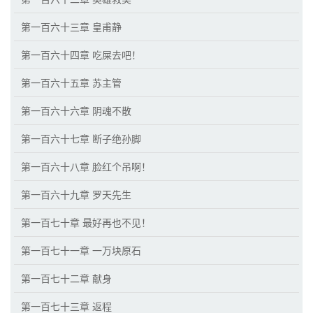
第一百六十三章 皇甫静
第一百六十四章 吃屎去吧！
第一百六十五章 苏主管
第一百六十六章 阴魂不散
第一百六十七章 断子绝孙脚
第一百六十八章 脸红个吊啊！
第一百六十九章 罗天先生
第一百七十章 最好再也不见！
第一百七十一章 一万块原石
第一百七十二章 献身
第一百七十三章 返程