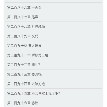
第二百八十六章 一面倒
第二百八十七章 尾声
第二百八十八章 打扫战场
第二百八十九章 交代
第二百九十章 五大境界
第二百九十一章 瞬移第二层
第二百九十二章 非礼？
第二百九十三章 耍流氓
第二百九十四章 去除刀疤
第二百九十五章 不会喜欢上我了吧？
第二百九十六章 协议