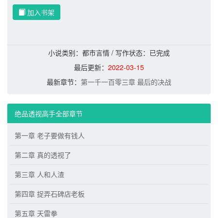
加入书架
小说类别：都市言情 / 写作状态：
已完成
最后更新：
2022-03-15
最新章节：
第一千一百零三章 最后的决战
绝品透视高手全部章节
第一章 老子要做有钱人
第二章 真的透视了
第三章 人和人渣
第四章 捉弄石碑店老板
第五章 天雷拳