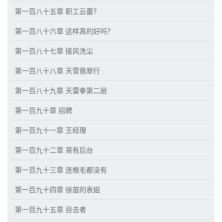
第一百八十五章 职工云蕾？
第一百八十六章 这样真的好吗？
第一百八十七章 接风洗尘
第一百八十八章 天雪翡翠行
第一百八十九章 天雷拳第二层
第一百九十章 招聘
第一百九十一章 王经理
第一百九十二章 哥有后台
第一百九十三章 连根毛都没有
第一百九十四章 徐苗的表姐
第一百九十五章 目击者