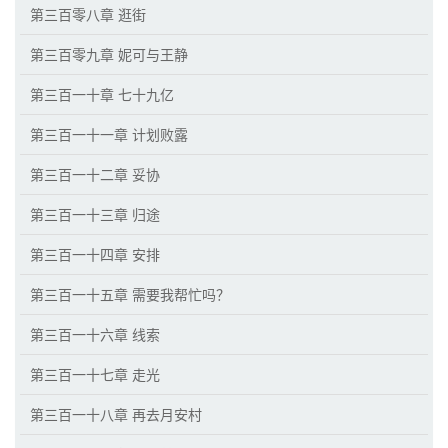
第三百零八章 逛街
第三百零九章 妮可与王静
第三百一十章 七十九亿
第三百一十一章 计划败露
第三百一十二章 妥协
第三百一十三章 归途
第三百一十四章 安排
第三百一十五章 需要我帮忙吗？
第三百一十六章 线索
第三百一十七章 走光
第三百一十八章 再去月安村