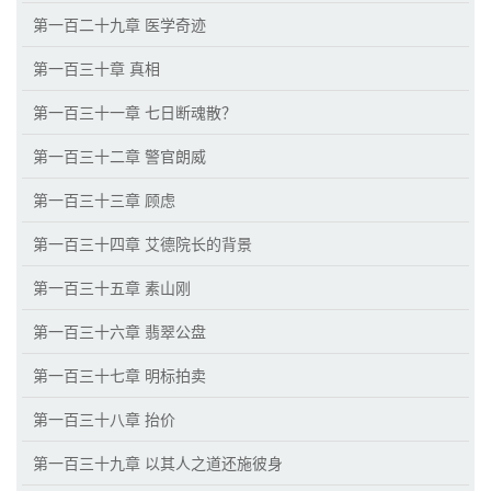
第一百二十九章 医学奇迹
第一百三十章 真相
第一百三十一章 七日断魂散？
第一百三十二章 警官朗威
第一百三十三章 顾虑
第一百三十四章 艾德院长的背景
第一百三十五章 素山刚
第一百三十六章 翡翠公盘
第一百三十七章 明标拍卖
第一百三十八章 抬价
第一百三十九章 以其人之道还施彼身