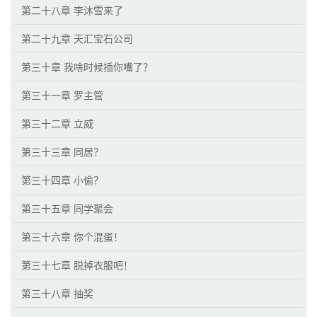
第二十八章 李沐雪来了
第二十九章 天汇宝石公司
第三十章 我啥时候插你嘴了？
第三十一章 罗主管
第三十二章 立威
第三十三章 同居？
第三十四章 小偷？
第三十五章 同学聚会
第三十六章 你个混蛋！
第三十七章 脱掉衣服吧！
第三十八章 抽奖