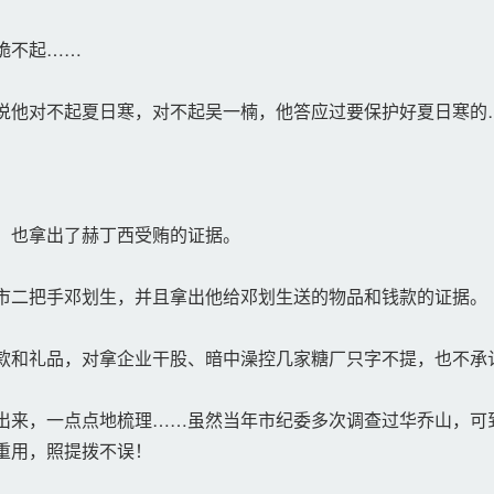
跪不起……
说他对不起夏日寒，对不起吴一楠，他答应过要保护好夏日寒的
，也拿出了赫丁西受贿的证据。
市二把手邓划生，并且拿出他给邓划生送的物品和钱款的证据。
和礼品，对拿企业干股、暗中澡控几家糖厂只字不提，也不承
来，一点点地梳理……虽然当年市纪委多次调查过华乔山，可
重用，照提拨不误！