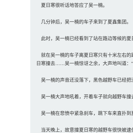
夏日寒很听话地答应了吴一楠。
几分钟后，吴一楠的车子来到了夏鑫集团。
此时，吴一楠已经看到了站在路边等候的夏
就在吴一楠的车子离夏日寒只有十米左右的距
日寒撞去……吴一楠惊讶之余，大声地叫道：“
吴一楠的声音还没落下，黑色越野车已经把没
吴一楠大声地吼着，开着车子就向越野车撞
吴一楠在悲愤中紧急刹车，跳下车来直扑到夏
当天晚上，故意撞夏日寒的越野车很快被逮