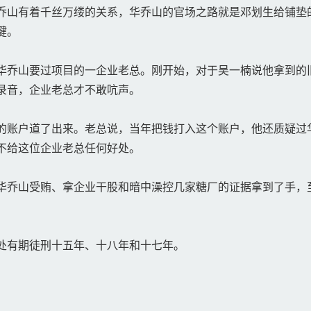
山有着千丝万缕的关系，华乔山的官场之路就是邓划生给铺垫
键。
乔山要过项目的一企业老总。刚开始，对于吴一楠说他拿到的
录音，企业老总才不敢吭声。
账户道了出来。老总说，当年把钱打入这个账户，他还质疑过
不给这位企业老总任何好处。
乔山受贿、拿企业干股和暗中澡控几家糖厂的证据拿到了手，
处有期徒刑十五年、十八年和十七年。