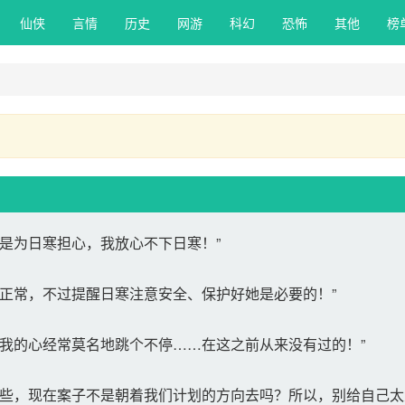
仙侠 
言情 
历史 
网游 
科幻 
恐怖 
其他 
榜
是为日寒担心，我放心不下日寒！”
正常，不过提醒日寒注意安全、保护好她是必要的！”
我的心经常莫名地跳个不停……在这之前从来没有过的！”
些，现在案子不是朝着我们计划的方向去吗？所以，别给自己太