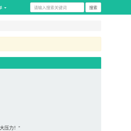
单 
大压力！”