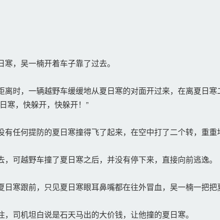
日寒，吴一楠开着车子靠了过去。
离时，一辆越野车缓缓地从夏日寒的对面开过来，在离夏日寒
日寒，快躲开，快躲开！”
有任何提防的夏日寒撞得飞了起来，在空中打了二个转，重重
去，可越野车撞了夏日寒之后，并没有停下来，直接向前逃逸。
日寒跟前，只见夏日寒眼耳鼻嘴都在往外冒血，吴一楠一把把
住，司机坦白说是石天马出的大价钱，让他撞的夏日寒。