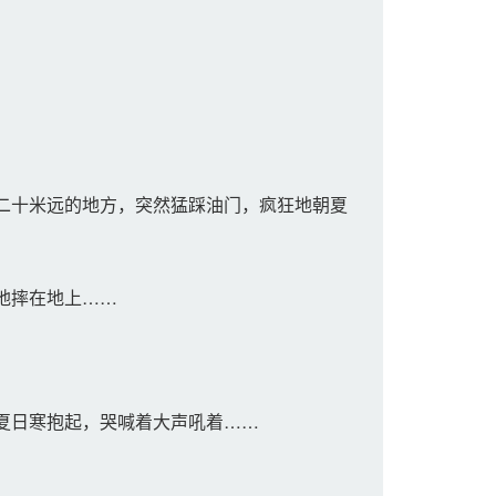
二十米远的地方，突然猛踩油门，疯狂地朝夏
地摔在地上……
夏日寒抱起，哭喊着大声吼着……