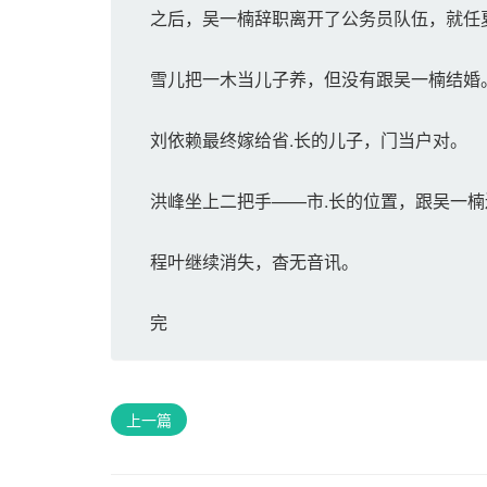
之后，吴一楠辞职离开了公务员队伍，就任夏
雪儿把一木当儿子养，但没有跟吴一楠结婚
刘依赖最终嫁给省.长的儿子，门当户对。
洪峰坐上二把手——市.长的位置，跟吴一楠
程叶继续消失，杳无音讯。
完
上一篇