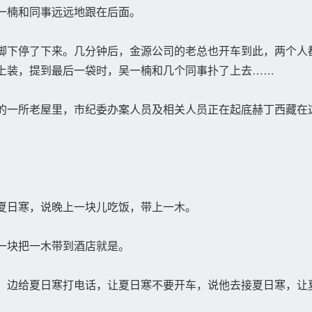
一楠和同事远远地跟在后面。
下停了下来。几分钟后，金源公司的老总也开车到此，两个人
上装，提到最后一袋时，吴一楠和几个同事扑了上去……
一所老屋里，市纪委办案人员及相关人员正在起底赫丁西藏在
！
夏日寒，说晚上一块儿吃饭，带上一木。
一块把一木带到酒店就是。
边给夏日寒打电话，让夏日寒不要开车，说他去接夏日寒，让