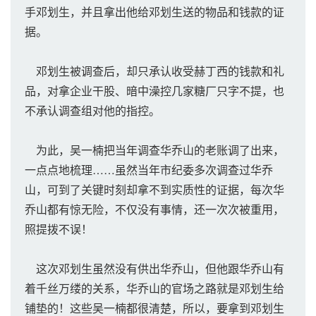
手邓划生，并且拿出他给邓划生送的物品和钱款的证
据。
邓划生被调查后，却只承认收受赫丁西的钱款和礼
品，对拿企业干股、暗中澡控几家糖厂只字不提，也
不承认调查组对他的指控。
为此，吴一楠把当年调查华乔山的老账调了出来，
一点点地梳理……虽然当年市纪委多次调查过华乔
山，可到了关键时刻却拿不到实质性的证据，每次华
乔山都有惊无险，不仅没有事情，还一次次被重用，
照提拨不误！
这次邓划生虽然没有供出华乔山，但他跟华乔山有
着千丝万缕的关系，华乔山的官场之路就是邓划生给
铺垫的！这些吴一楠都很清楚，所以，要拿到邓划生