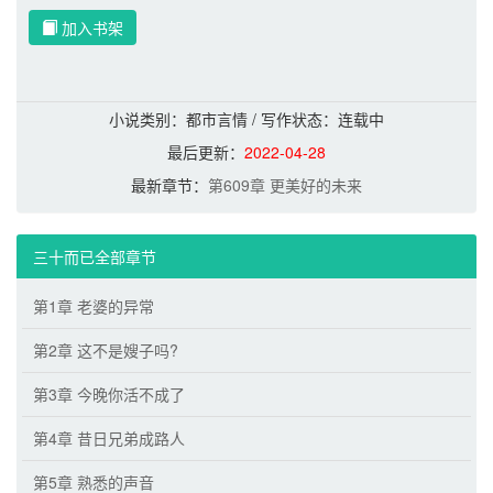
加入书架
小说类别：都市言情 / 写作状态：
连载中
最后更新：
2022-04-28
最新章节：
第609章 更美好的未来
三十而已全部章节
第1章 老婆的异常
第2章 这不是嫂子吗?
第3章 今晚你活不成了
第4章 昔日兄弟成路人
第5章 熟悉的声音