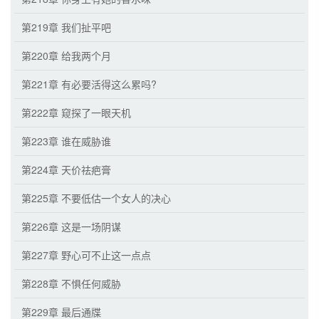
第219章 我们扯平吧
第220章 给我两个月
第221章 有必要活得这么累吗?
第222章 窥探了一眼天机
第223章 谁在威胁谁
第224章 天价祛疤膏
第225章 不要低估一个女人的决心
第226章 这是一场阴谋
第227章 野心可不止这一点点
第228章 不惧任何威胁
第229章 最后通牒