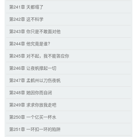
第241章 天都塌了
第242章 这不科学
第243章 你只是不敢面对他
第244章 他究竟是谁?
第245章 对不起，我不能答应你
第246章 让夜帆撑起一切
第247章 孟鹤州以刀伤夜帆
第248章 她因你而自闭
第249章 求求你放我走吧
第250章 一个亿买一杯水
第251章 一环扣一环的陷阱