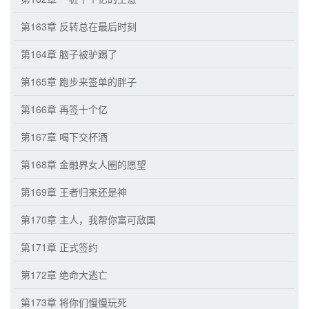
第163章 反转总在最后时刻
第164章 脑子被驴踢了
第165章 跑步来签单的胖子
第166章 再签十个亿
第167章 喝下交杯酒
第168章 金融界女人圈的愿望
第169章 王者归来还是神
第170章 主人，我帮你富可敌国
第171章 正式签约
第172章 绝命大逃亡
第173章 将你们慢慢玩死