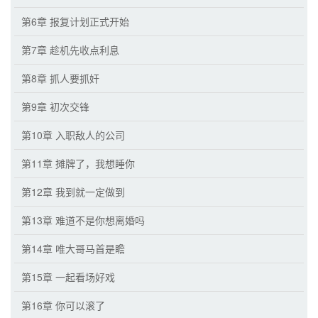
第6章 报复计划正式开始
第7章 趁机先收点利息
第8章 抓人要抓奸
第9章 初次交锋
第10章 入职敌人的公司
第11章 摊牌了，我想睡你
第12章 我到就一定做到
第13章 难道不是你想离婚吗
第14章 唯大哥马首是瞻
第15章 一起看场好戏
第16章 你可以滚了