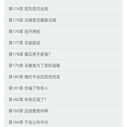
第174章 把东西交出来
第175章 证据里还藏着证据
第176章 连开两枪
第177章 击毙匪徒
第178章 幕后黑手是谁?
第179章 活着是为了家的温暖
第180章 赌约不会因受伤改变
第181章 你骗了所有人
第182章 你答应我了?
第183章 这是要我命啊
第184章 不会让你半分