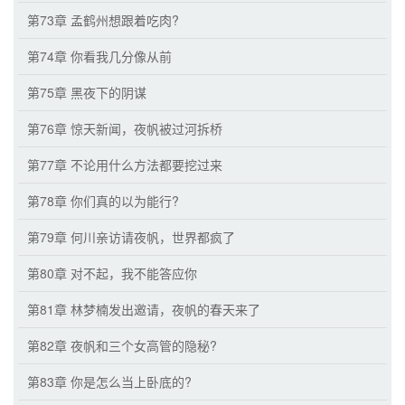
第73章 孟鹤州想跟着吃肉?
第74章 你看我几分像从前
第75章 黑夜下的阴谋
第76章 惊天新闻，夜帆被过河拆桥
第77章 不论用什么方法都要挖过来
第78章 你们真的以为能行?
第79章 何川亲访请夜帆，世界都疯了
第80章 对不起，我不能答应你
第81章 林梦楠发出邀请，夜帆的春天来了
第82章 夜帆和三个女高管的隐秘?
第83章 你是怎么当上卧底的?