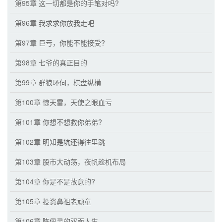
第95章 这一切都是你的手笔对吗?
第96章 我求求你放我走吧
第97章 巨亏，你能不能接受?
第98章 七爷的真正目的
第99章 群狼环伺，棋盘纵横
第100章 惊天雷，天使之眼血亏
第101章 你想不想救你弟弟?
第102章 明知是坑还得往里跳
第103章 股市大动荡，夜帆趁机布局
第104章 你是不是故意的?
第105章 投资鼻祖老顽童
第106章 陈佩灵的双面人生