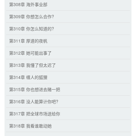
第308章 海外事业部
第309章 你想怎么合作?
第310章 你怎么知道的?
第311章 厚道的夜帆
第312章 她可能出事了
第313章 我懂了但太迟了
第314章 缠人的狐狸
第315章 你也想进去赌一把
第316章 没人能算计你吧?
第317章 把全球市场送给你
第318章 我看谁敢动她