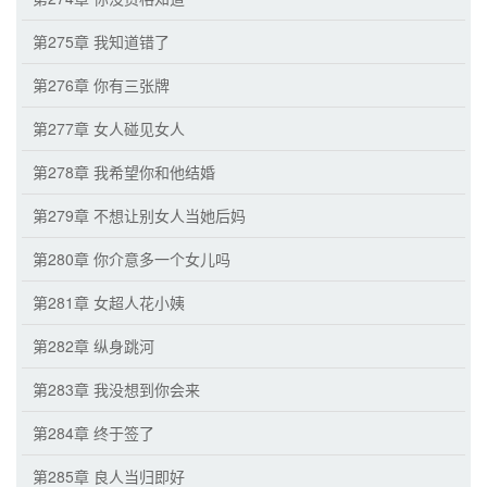
第275章 我知道错了
第276章 你有三张牌
第277章 女人碰见女人
第278章 我希望你和他结婚
第279章 不想让别女人当她后妈
第280章 你介意多一个女儿吗
第281章 女超人花小姨
第282章 纵身跳河
第283章 我没想到你会来
第284章 终于签了
第285章 良人当归即好