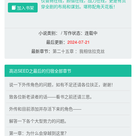
仅智商在线，颜值在线，战力在线，更是有贯
穿全剧的布局和谋划。堪称配角天花板！
加入书架
小说类别： / 写作状态：
连载中
最后更新：
2024-07-21
最新章节：
第二十五章 ：我相信拉克丝
高达SEED之最后的归宿全部章节
说一下外传角色的问题，如有不足还请各位扶正，谢谢！
致各位新老读者的话——看书之前还请三思。
外传和目前添加并存活下来的角色——
解答一下各个大型势力的问题。
第一章：为什么会穿越到这里？