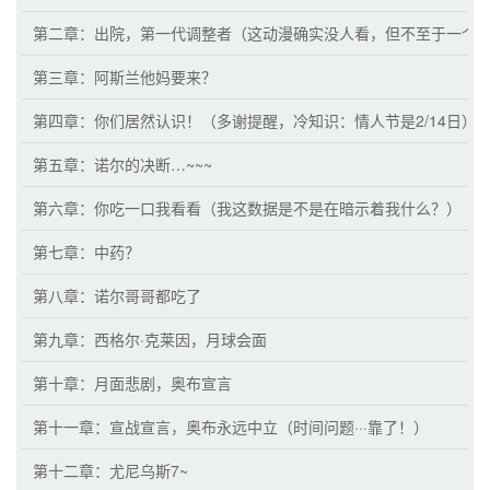
第二章：出院，第一代调整者（这动漫确实没人看，但不至于一个
第三章：阿斯兰他妈要来？
第四章：你们居然认识！（多谢提醒，冷知识：情人节是2/14日）
第五章：诺尔的决断…~~~
第六章：你吃一口我看看（我这数据是不是在暗示着我什么？）
第七章：中药？
第八章：诺尔哥哥都吃了
第九章：西格尔·克莱因，月球会面
第十章：月面悲剧，奥布宣言
第十一章：宣战宣言，奥布永远中立（时间问题···靠了！）
第十二章：尤尼乌斯7~