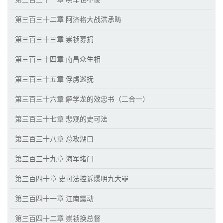
第三百三十二章 阿济格大战洪承畴
第三百三十三章 崇祯募捐
第三百三十四章 南昌众生相
第三百三十五章 俘虏巡抚
第三百三十六章 解学龙的效忠书（二合一）
第三百三十七章 悲观的史可法
第三百三十八章 总攻湖口
第三百三十九章 海军堵门
第三百四十章 史可法控诉爆明九大罪
第三百四十一章 江南震动
第三百四十二章 崇祯换总督