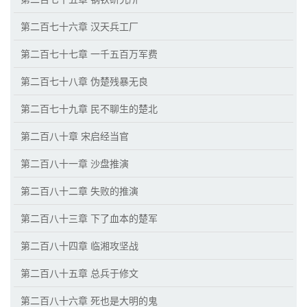
第二百七十六章 汉天兵工厂
第二百七十七章 一千五百万军费
第二百七十八章 伪楚残暴无良
第二百七十九章 民不聊生的楚北
第二百八十章 宋启经当官
第二百八十一章 沙盘推演
第二百八十二章 失败的推演
第二百八十三章 下了血本的楚军
第二百八十四章 临湘攻坚战
第二百八十五章 总兵于修文
第二百八十六章 死也是大明的鬼