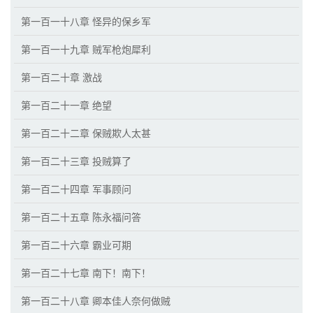
第一百一十八章 怪异的保乡军
第一百一十九章 贼军枪炮犀利
第一百二十章 激战
第一百二十一章 绝望
第一百二十二章 保贼欺人太甚
第一百二十三章 投贼算了
第一百二十四章 军事顾问
第一百二十五章 陈永福问答
第一百二十六章 霸业可期
第一百二十七章 南下！南下！
第一百二十八章 卿本佳人奈何做贼