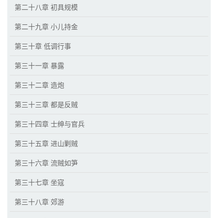
第二十八章 初具规模
第二十九章 小儿持金
第三十章 低调行事
第三十一章 暴露
第三十二章 造炮
第三十三章 都是反贼
第三十四章 士绅与官兵
第三十五章 进山剿贼
第三十六章 流贼如笋
第三十七章 坐寇
第三十八章 郊游