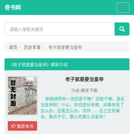
奇书网
奇
书
网
首页
历史军事
老子就是要当皇帝
《老子就是要当皇帝》精彩介绍 
老子就是要当皇帝
作者:
雨天下雨
穿越成明末一流民能干嘛？还能干嘛，造反
当皇帝呗！什么，你说造反很难，如果失败了
怎么办，还能怎么办，凉拌……总之生死看
淡，暴兵干它，要么死要么当皇帝！
推荐本书