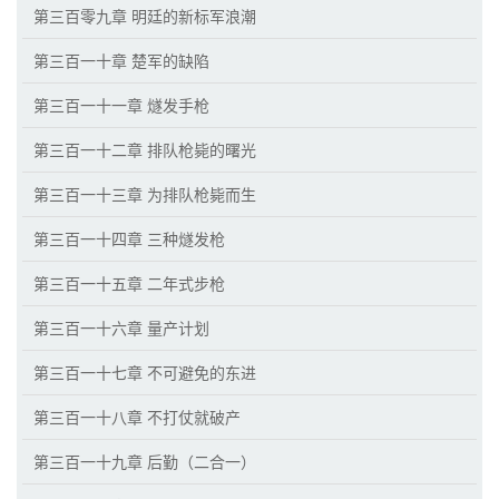
第三百零九章 明廷的新标军浪潮
第三百一十章 楚军的缺陷
第三百一十一章 燧发手枪
第三百一十二章 排队枪毙的曙光
第三百一十三章 为排队枪毙而生
第三百一十四章 三种燧发枪
第三百一十五章 二年式步枪
第三百一十六章 量产计划
第三百一十七章 不可避免的东进
第三百一十八章 不打仗就破产
第三百一十九章 后勤（二合一）