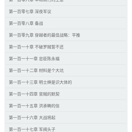
第一百零七章 深夜军议
第一百零八章 备战
第一百零九章 穿越者的最佳战略：平推
第一百一十章 不破罗贼誓不还
第一百一十一章 忠臣陈永福
第一百一十二章 材料是个大坑
第一百一十三章 明士绅是识大体的
第一百一十四章 官贼的默契
第一百一十五章 洪承畴的信
第一百一十六章 大战将起
第一百一十七章 军阀头子