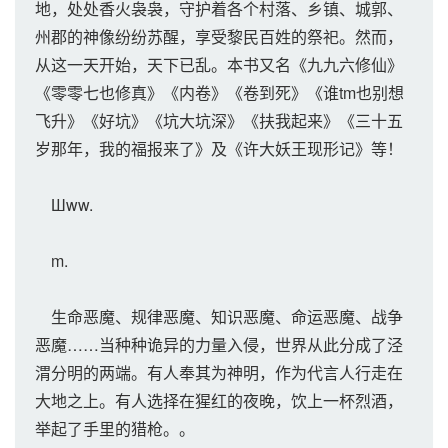
地，处处香火袅袅，守护着各个村落、乡镇、城郭、
州郡的神像纷纷苏醒，享受黎民百姓的祭祀。然而，
从这一天开始，天下已乱。本书又名《九九六修仙》
《零零七也修真》《内卷》《卷到死》《谁tm也别想
飞升》《好坑》《坑大坑深》《扶我起来》《三十五
岁那年，我的福报来了》及《许大妖王现形记》等！
Шww.
m.
生命恶魔、规律恶魔、知识恶魔、命运恶魔、战争
恶魔……当种种诡异的力量入侵，世界从此分成了泾
渭分明的两端。有人奉其为神明，作为代言人行走在
大地之上。有人选择在猩红的夜晚，饮上一杯烈酒，
举起了手里的猎枪。。