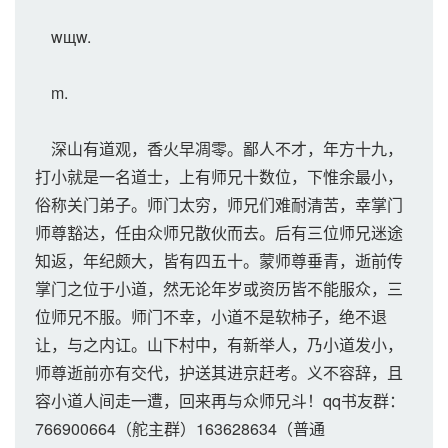
wщw.
m.
深山有道观，香火早凋零。鄙人不才，年方十九，
打小就是一名道士，上有师兄十数位，下惟余最小，
俗称关门弟子。师门太穷，师兄们难耐清苦，幸掌门
师尊豁达，任由众师兄散伙而去。后有三位师兄迷途
知返，年纪颇大，皆有四五十。蒙师尊垂青，逝前传
掌门之位于小道，然无论年岁或资历皆不能服众，三
位师兄不服。师门不幸，小道不是软柿子，绝不退
让，与之内讧。山下村中，有新举人，乃小道发小，
师尊逝前亦有交代，护送其进京赶考。义不容辞，且
容小道人间走一遭，回来再与众师兄斗！qq书友群：
766900664（舵主群）163628634（普通