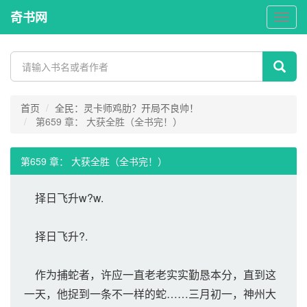
奇书网
奇
书
网
首页
全民：灵卡师鸡肋？开局不良帅！
第659 章： 大获全胜（全书完！）
第659 章： 大获全胜（全书完！）
择日飞升w?w.
择日飞升?.
作为捕蛇者，许应一直老老实实勤恳本分，直到这
一天，他捉到一条不一样的蛇……三月初一，神州大