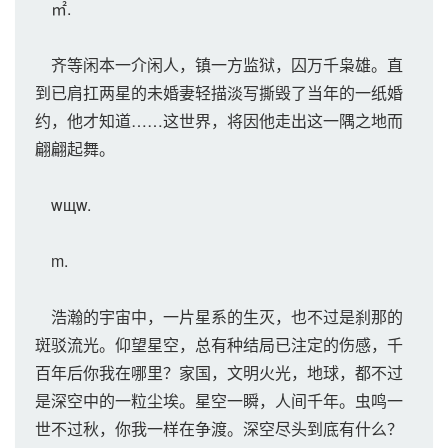
㎡.
齐等闲本一介闲人，镇一方监狱，囚万千枭雄。直
到已肩扛两星的未婚妻轻描淡写撕毁了当年的一纸婚
约，他才知道……这世界，将因他走出这一隅之地而
翩翩起舞。
wщw.
m.
浩瀚的宇宙中，一片星系的生灭，也不过是刹那的
斑驳流光。仰望星空，总有种结局已注定的伤感，千
百年后你我在哪里？家国，文明火光，地球，都不过
是深空中的一粒尘埃。星空一瞬，人间千年。虫鸣一
世不过秋，你我一样在争渡。深空尽头到底有什么？