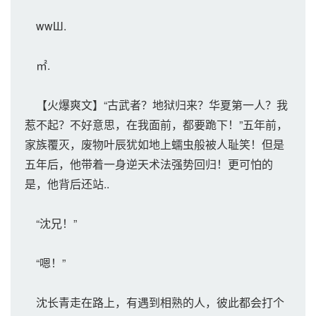
wwШ.
㎡.
【火爆爽文】“古武者？地狱归来？华夏第一人？我
惹不起？不好意思，在我面前，都要跪下！”五年前，
家族覆灭，废物叶辰犹如地上蠕虫般被人耻笑！但是
五年后，他带着一身逆天术法强势回归！更可怕的
是，他背后还站..
“沈兄！”
“嗯！”
沈长青走在路上，有遇到相熟的人，彼此都会打个