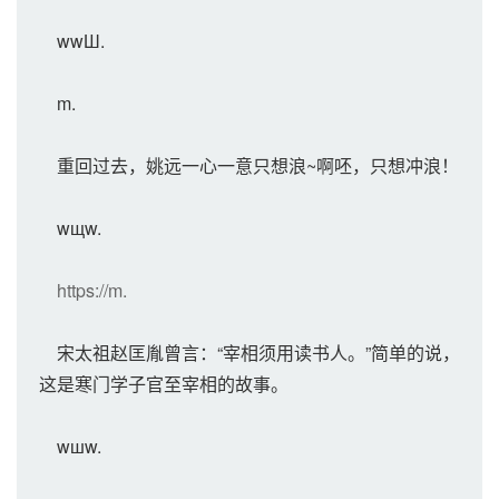
wwШ.
m.
重回过去，姚远一心一意只想浪~啊呸，只想冲浪！
wщw.
https://m.
宋太祖赵匡胤曾言：“宰相须用读书人。”简单的说，
这是寒门学子官至宰相的故事。
wшw.