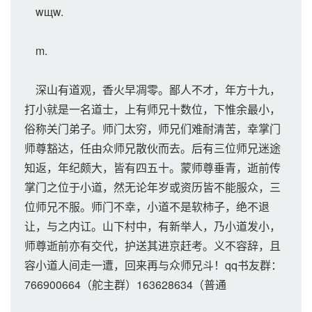
wщw.
m.
深山有道观，香火早凋零。鄙人不才，年方十九，
打小就是一名道士，上有师兄十数位，下惟余最小，
俗称关门弟子。师门太穷，师兄们难耐清苦，幸掌门
师尊豁达，任由众师兄散伙而去。后有三位师兄迷途
知返，年纪颇大，皆有四五十。蒙师尊垂青，逝前传
掌门之位于小道，然无论年岁或资历皆不能服众，三
位师兄不服。师门不幸，小道不是软柿子，绝不退
让，与之内讧。山下村中，有新举人，乃小道发小，
师尊逝前亦有交代，护送其进京赶考。义不容辞，且
容小道人间走一遭，回来再与众师兄斗！qq书友群：
766900664（舵主群）163628634（普通