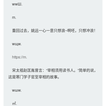
wwШ.
m.
重回过去，姚远一心一意只想浪~啊呸，只想冲浪！
wщw.
https://m.
宋太祖赵匡胤曾言：“宰相须用读书人。”简单的说，
这是寒门学子官至宰相的故事。
wшw.
㎡.