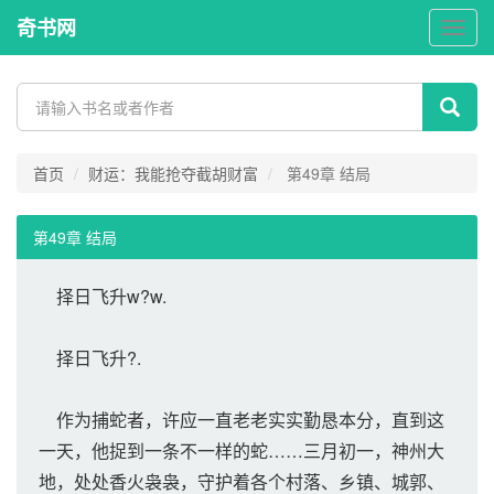
奇书网
奇
书
网
首页
财运：我能抢夺截胡财富
第49章 结局
第49章 结局
择日飞升w?w.
择日飞升?.
作为捕蛇者，许应一直老老实实勤恳本分，直到这
一天，他捉到一条不一样的蛇……三月初一，神州大
地，处处香火袅袅，守护着各个村落、乡镇、城郭、