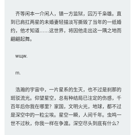
齐等闲本一介闲人，镇一方监狱，囚万千枭雄。直
到已肩扛两星的未婚妻轻描淡写撕毁了当年的一纸婚
约，他才知道……这世界，将因他走出这一隅之地而
翩翩起舞。
wщw.
m.
浩瀚的宇宙中，一片星系的生灭，也不过是刹那的
斑驳流光。仰望星空，总有种结局已注定的伤感，千
百年后你我在哪里？家国，文明火光，地球，都不过
是深空中的一粒尘埃。星空一瞬，人间千年。虫鸣一
世不过秋，你我一样在争渡。深空尽头到底有什么？