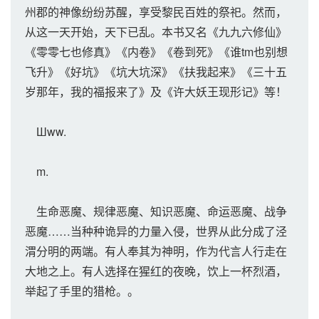
州郡的神像纷纷苏醒，享受黎民百姓的祭祀。然而，
从这一天开始，天下已乱。本书又名《九九六修仙》
《零零七也修真》《内卷》《卷到死》《谁tm也别想
飞升》《好坑》《坑大坑深》《扶我起来》《三十五
岁那年，我的福报来了》及《许大妖王现形记》等！
Шww.
m.
生命恶魔、规律恶魔、知识恶魔、命运恶魔、战争
恶魔……当种种诡异的力量入侵，世界从此分成了泾
渭分明的两端。有人奉其为神明，作为代言人行走在
大地之上。有人选择在猩红的夜晚，饮上一杯烈酒，
举起了手里的猎枪。。