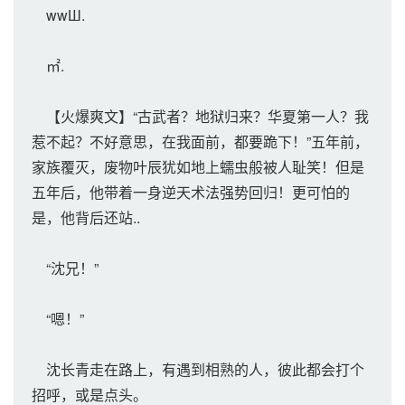
wwШ.
㎡.
【火爆爽文】“古武者？地狱归来？华夏第一人？我
惹不起？不好意思，在我面前，都要跪下！”五年前，
家族覆灭，废物叶辰犹如地上蠕虫般被人耻笑！但是
五年后，他带着一身逆天术法强势回归！更可怕的
是，他背后还站..
“沈兄！”
“嗯！”
沈长青走在路上，有遇到相熟的人，彼此都会打个
招呼，或是点头。