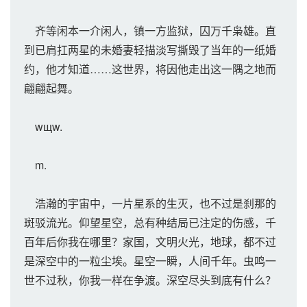
齐等闲本一介闲人，镇一方监狱，囚万千枭雄。直
到已肩扛两星的未婚妻轻描淡写撕毁了当年的一纸婚
约，他才知道……这世界，将因他走出这一隅之地而
翩翩起舞。
wщw.
m.
浩瀚的宇宙中，一片星系的生灭，也不过是刹那的
斑驳流光。仰望星空，总有种结局已注定的伤感，千
百年后你我在哪里？家国，文明火光，地球，都不过
是深空中的一粒尘埃。星空一瞬，人间千年。虫鸣一
世不过秋，你我一样在争渡。深空尽头到底有什么？