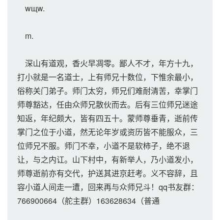
wщw.
m.
深山有道观，香火早凋零。鄙人不才，年方十九，
打小就是一名道士，上有师兄十数位，下惟余最小，
俗称关门弟子。师门太穷，师兄们难耐清苦，幸掌门
师尊豁达，任由众师兄散伙而去。后有三位师兄迷途
知返，年纪颇大，皆有四五十。蒙师尊垂青，逝前传
掌门之位于小道，然无论年岁或资历皆不能服众，三
位师兄不服。师门不幸，小道不是软柿子，绝不退
让，与之内讧。山下村中，有新举人，乃小道发小，
师尊逝前亦有交代，护送其进京赶考。义不容辞，且
容小道人间走一遭，回来再与众师兄斗！qq书友群：
766900664（舵主群）163628634（普通