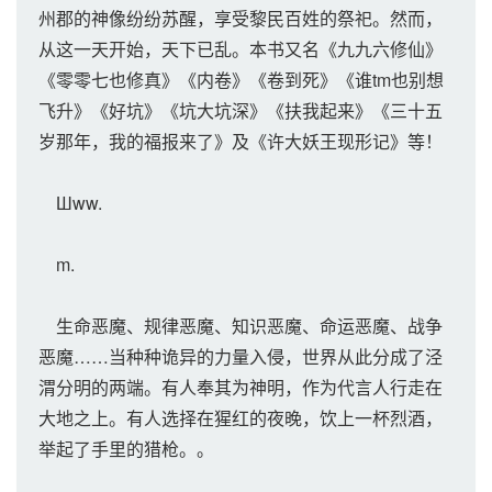
州郡的神像纷纷苏醒，享受黎民百姓的祭祀。然而，
从这一天开始，天下已乱。本书又名《九九六修仙》
《零零七也修真》《内卷》《卷到死》《谁tm也别想
飞升》《好坑》《坑大坑深》《扶我起来》《三十五
岁那年，我的福报来了》及《许大妖王现形记》等！
Шww.
m.
生命恶魔、规律恶魔、知识恶魔、命运恶魔、战争
恶魔……当种种诡异的力量入侵，世界从此分成了泾
渭分明的两端。有人奉其为神明，作为代言人行走在
大地之上。有人选择在猩红的夜晚，饮上一杯烈酒，
举起了手里的猎枪。。