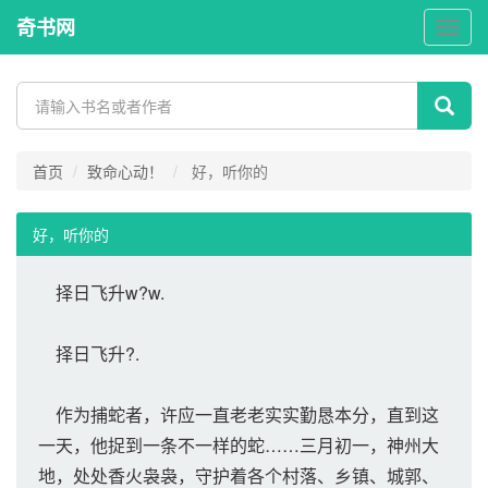
奇书网
奇
书
网
首页
致命心动！
好，听你的
好，听你的
择日飞升w?w.
择日飞升?.
作为捕蛇者，许应一直老老实实勤恳本分，直到这
一天，他捉到一条不一样的蛇……三月初一，神州大
地，处处香火袅袅，守护着各个村落、乡镇、城郭、