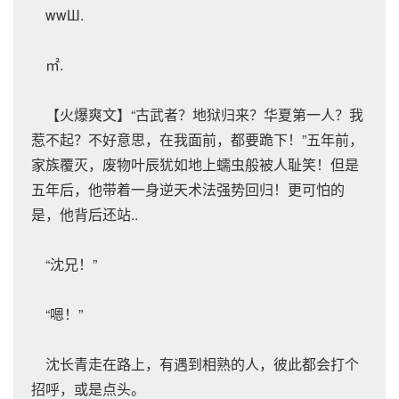
wwШ.
㎡.
【火爆爽文】“古武者？地狱归来？华夏第一人？我
惹不起？不好意思，在我面前，都要跪下！”五年前，
家族覆灭，废物叶辰犹如地上蠕虫般被人耻笑！但是
五年后，他带着一身逆天术法强势回归！更可怕的
是，他背后还站..
“沈兄！”
“嗯！”
沈长青走在路上，有遇到相熟的人，彼此都会打个
招呼，或是点头。