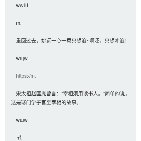
wwШ.
m.
重回过去，姚远一心一意只想浪~啊呸，只想冲浪！
wщw.
https://m.
宋太祖赵匡胤曾言：“宰相须用读书人。”简单的说，
这是寒门学子官至宰相的故事。
wшw.
㎡.