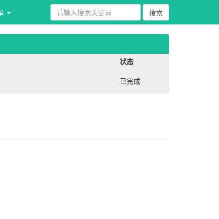
单 
状态
已完成