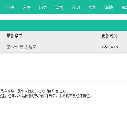
仙侠 
言情 
历史 
网游 
科幻 
恐怖 
其他 
榜
最新章节
更新时间
第4256章 大结局
22-03-15
收集自网络，属个人行为，与奇书网立场无关。
处理。任何非本站因素导致的法律后果，本站均不负任何责任。