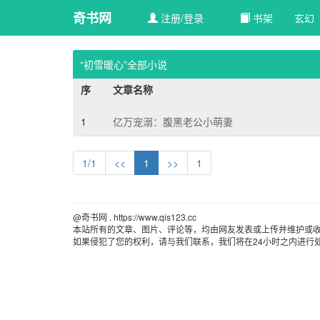
奇书网
注册/登录
书架
玄幻 
“初雪暖心”全部小说
序
文章名称
1
亿万宠溺：腹黑老公小萌妻
1/1
<<
1
>>
1
@奇书网 . https://www.qis123.cc 
本站所有的文章、图片、评论等，均由网友发表或上传并维护或
如果侵犯了您的权利，请与我们联系，我们将在24小时之内进行