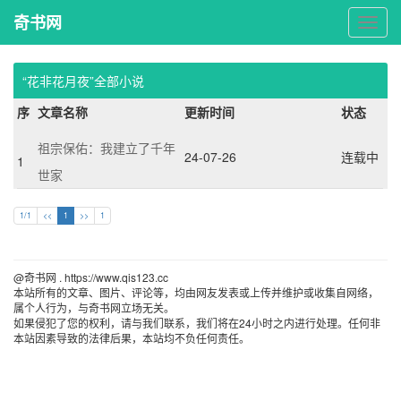
奇书网
奇
书
网
“花非花月夜”全部小说
序
文章名称
更新时间
状态
祖宗保佑：我建立了千年
24-07-26
连载中
1
世家
1/1
<<
1
>>
1
@奇书网 . https://www.qis123.cc 
本站所有的文章、图片、评论等，均由网友发表或上传并维护或收集自网络，
属个人行为，与奇书网立场无关。
如果侵犯了您的权利，请与我们联系，我们将在24小时之内进行处理。任何非
本站因素导致的法律后果，本站均不负任何责任。