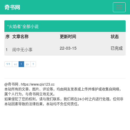
奇书网
奇
书
网
“火焰者”全部小说
序
文章名称
更新时间
状态
22-03-15
已完成
1
闺中无小事
1/1
<<
1
>>
1
@奇书网 . https://www.qis123.cc 
本站所有的文章、图片、评论等，均由网友发表或上传并维护或收集自网络，
属个人行为，与奇书网立场无关。
如果侵犯了您的权利，请与我们联系，我们将在24小时之内进行处理。任何非
本站因素导致的法律后果，本站均不负任何责任。