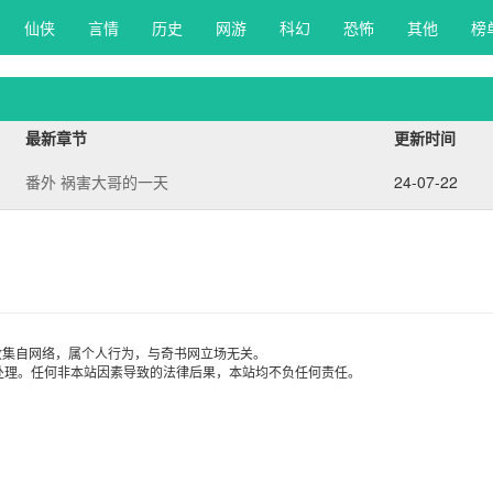
仙侠 
言情 
历史 
网游 
科幻 
恐怖 
其他 
榜
最新章节
更新时间
番外 祸害大哥的一天
24-07-22
收集自网络，属个人行为，与奇书网立场无关。
处理。任何非本站因素导致的法律后果，本站均不负任何责任。