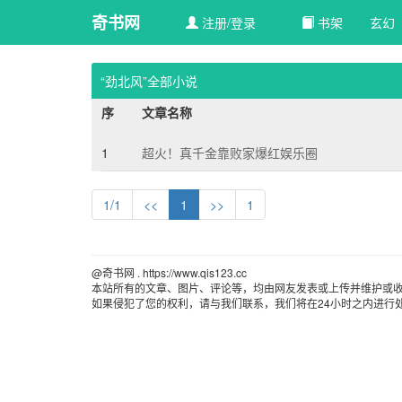
奇书网
注册/登录
书架
玄幻 
“劲北风”全部小说
序
文章名称
1
超火！真千金靠败家爆红娱乐圈
1/1
<<
1
>>
1
@奇书网 . https://www.qis123.cc 
本站所有的文章、图片、评论等，均由网友发表或上传并维护或
如果侵犯了您的权利，请与我们联系，我们将在24小时之内进行