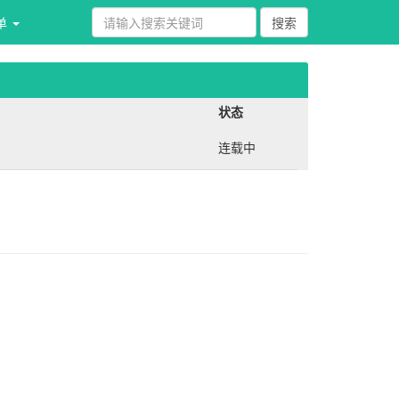
单 
状态
连载中