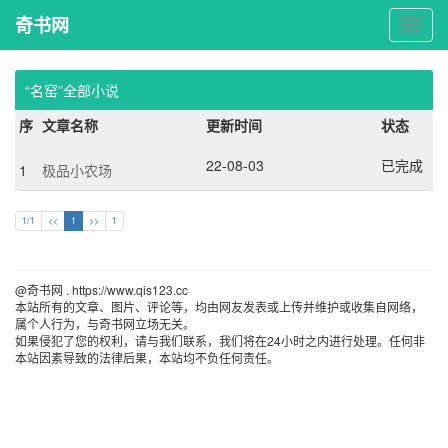
奇书网
奇
书
网
“名窑”全部小说
序
文章名称
更新时间
状态
22-08-03
已完成
1
极品小农场
1/1
<<
1
>>
1
@奇书网 . https://www.qis123.cc 
本站所有的文章、图片、评论等，均由网友发表或上传并维护或收集自网络，
属个人行为，与奇书网立场无关。
如果侵犯了您的权利，请与我们联系，我们将在24小时之内进行处理。任何非
本站因素导致的法律后果，本站均不负任何责任。