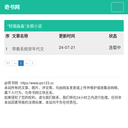
奇书网
奇
书
网
“轻烟淼淼”全部小说
序
文章名称
更新时间
状态
24-07-21
连载中
1
带着系统穿年代文
1/1
<<
1
>>
1
@奇书网 . https://www.qis123.cc 
本站所有的文章、图片、评论等，均由网友发表或上传并维护或收集自网络，
属个人行为，与奇书网立场无关。
如果侵犯了您的权利，请与我们联系，我们将在24小时之内进行处理。任何非
本站因素导致的法律后果，本站均不负任何责任。