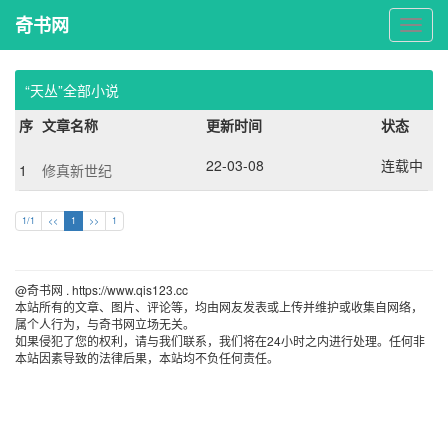
奇书网
奇
书
网
“天丛”全部小说
序
文章名称
更新时间
状态
22-03-08
连载中
1
修真新世纪
1/1
<<
1
>>
1
@奇书网 . https://www.qis123.cc 
本站所有的文章、图片、评论等，均由网友发表或上传并维护或收集自网络，
属个人行为，与奇书网立场无关。
如果侵犯了您的权利，请与我们联系，我们将在24小时之内进行处理。任何非
本站因素导致的法律后果，本站均不负任何责任。