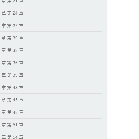
1 章 第 21 章
4 章 第 24 章
7 章 第 27 章
0 章 第 30 章
3 章 第 33 章
6 章 第 36 章
9 章 第 39 章
2 章 第 42 章
5 章 第 45 章
8 章 第 48 章
1 章 第 51 章
4 章 第 54 章