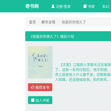
奇书网
注册/登录
书架
玄幻 
首页
都市言情
他喜欢你很久了
《他喜欢你很久了》精彩介绍 
【文案】江赋刚入学那天沈言故就
了。这些一系列过程后，他才知道，
界上就是有人什么都不说，却默默做
人结婚，还说是娃娃亲。妈的笑死，
推荐本书
加入书架