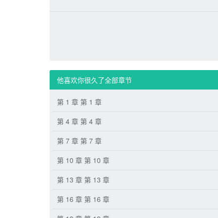
他喜欢你很久了全部章节
第 1 章 第 1 章
第 4 章 第 4 章
第 7 章 第 7 章
第 10 章 第 10 章
第 13 章 第 13 章
第 16 章 第 16 章