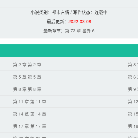
小说类别：都市言情 / 写作状态：
连载中
最后更新：
2022-03-08
最新章节：
第 73 章 番外 6
第 2 章 第 2 章
第 3
第 5 章 第 5 章
第 6
第 8 章 第 8 章
第 9
第 11 章 第 11 章
第 1
第 14 章 第 14 章
第 1
第 17 章 第 17 章
第 1