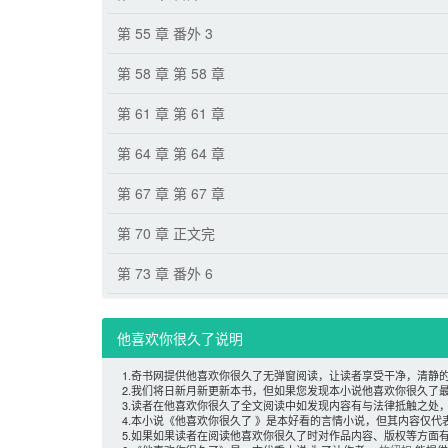
第 55 章 番外 3
第 58 章 第 58 章
第 61 章 第 61 章
第 64 章 第 64 章
第 67 章 第 67 章
第 70 章 正文完
第 73 章 番外 6
他喜欢你很久了说明 
1.奇书网提供他喜欢你很久了无弹窗阅读，让读者享受干净，清静的
2.我们将日新月新更新本书，但如果您发现本小说他喜欢你很久了
3.读者在他喜欢你很久了全文阅读中如发现内容有与法律抵触之处
4.本小说《他喜欢你很久了 》是本好看的言情小说，但其内容仅代
5.如果如果读者在阅读他喜欢你很久了时对作品内容、版权等方面