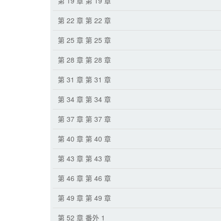
第 19 章 第 19 章
第 22 章 第 22 章
第 25 章 第 25 章
第 28 章 第 28 章
第 31 章 第 31 章
第 34 章 第 34 章
第 37 章 第 37 章
第 40 章 第 40 章
第 43 章 第 43 章
第 46 章 第 46 章
第 49 章 第 49 章
第 52 章 番外 1