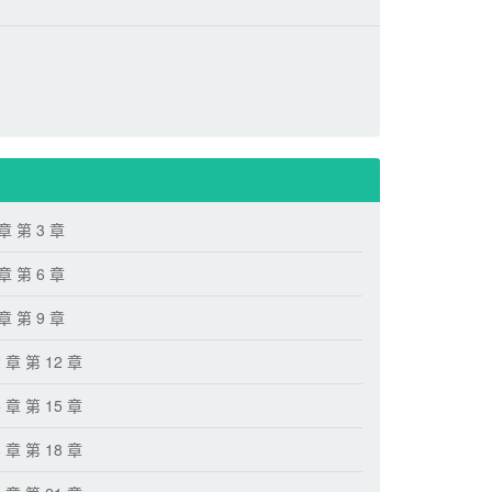
 章 第 3 章
 章 第 6 章
 章 第 9 章
2 章 第 12 章
5 章 第 15 章
8 章 第 18 章