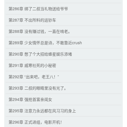
第286章 绑了二叔当礼物送给爷爷
第287章 不出所料的运钞车
第288章 没有赚过钱，一直在啃老。
第289章 少女情怀总是诗，不敢靠近crush
第290章 憋了个大招给蜂星娱乐添堵
第291章 戚寒社死的小秘密
第292章 “出来吧，老王八！”
第293章 二叔的眼睛里没有光了。
第294章 强抢首富亲闺女
第295章 注意力永远都在风习习的身上
第296章 正式进组，电影开机！