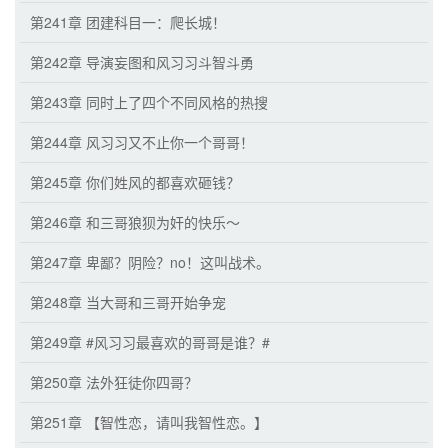
第241章 团建科目一：爬长城！
第242章 导演妄图和风习习斗智斗勇
第243章 同时上了四个不同风格的热搜
第244章 风习习又不止你一个哥哥！
第245章 你们姓风的都喜欢砸钱？
第246章 和三哥狼狈为奸的快乐～
第247章 卑鄙？阴险？no！这叫战术。
第248章 当大哥和三哥开始争宠
第249章 #风习习最喜欢的哥哥是谁？#
第250章 法外狂徒你四哥？
第251章 【智性恋，请叫我智性恋。】