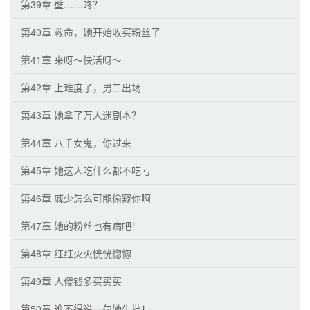
第39章 壁……咚？
第40章 救命，她开始收买粉丝了
第41章 来呀～快活呀～
第42章 上难度了，男二出场
第43章 她拿了万人迷剧本？
第44章 八千女鬼，你过来
第45章 她这人吃什么都不吃亏
第46章 戚少怎么可能偷窥你啊
第47章 她的粉丝也有病吧！
第48章 红红火火恍恍惚惚
第49章 人傻钱多买买买
第50章 谁不得说一句她牛批！