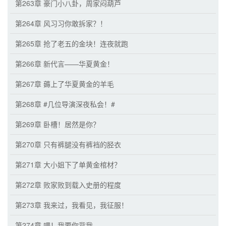
第263章 豪门小八卦，周家闷葫芦
第264章 风习习你敢拆家？！
第265章 抢了老五的金块！连夜就跑
第266章 新代言——华夏黄金！
第267章 薅上了华夏黄金的羊毛
第268章 #几位导演深夜私会！#
第269章 卧槽！居然是你？
第270章 只有裤腿没有裤裆的胫衣
第271章 大小姐下了单黄金棺材？
第272章 败家败到载入史册的程度
第273章 我来过，我看见，我征服！
第274章 喂！我要你背我