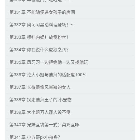
第331章 不能随便进女孩子的房间
第332章 风习习黑暗料理登场！~
第333章 横扫内娱！放倒粉丝！
第334章 你在说什么虎狼之词？
第335章 风习习一边拒绝他一边又找他玩
第336章 论大小姐与迪拜的适配度100%
第337章 长得很像风幂幂的女人
第338章 拐走迪拜王子的‘小宠物’
第339章 大小姐万人迷人设不倒
第340章 兄妹互坑第一式：菜鸡互啄
第341章 小五哥pk小舟舟？