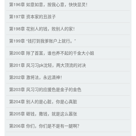
第196章 如意如意，按我心意，快快显灵！
第197章 资本家的丑孩子
第198章 花别人的钱，败别人的家！
第199章 “钱打到我爹账户上就行。”
第200章 除了首富，谁也养不起的千金大小姐
第201章 风习习pk沈轻，两大顶流的对决
第202章 激将法，永远滴神！
第203章 风习习的应援色是金子的金色
第204章 别人的是心脏，你是心真脏
第205章 砸钱，撒钱，就是这么嚣张
第206章 你们，你们是不是有一腿啊？