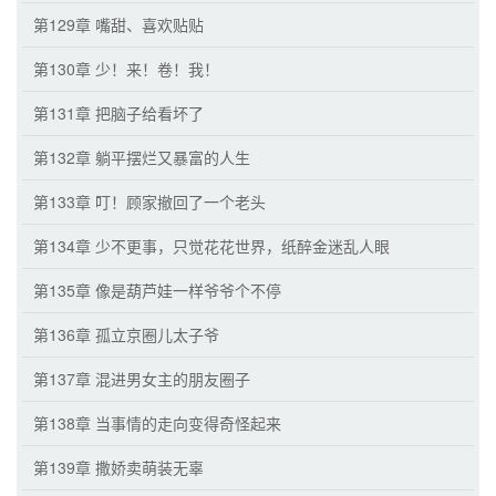
第129章 嘴甜、喜欢贴贴
第130章 少！来！卷！我！
第131章 把脑子给看坏了
第132章 躺平摆烂又暴富的人生
第133章 叮！顾家撤回了一个老头
第134章 少不更事，只觉花花世界，纸醉金迷乱人眼
第135章 像是葫芦娃一样爷爷个不停
第136章 孤立京圈儿太子爷
第137章 混进男女主的朋友圈子
第138章 当事情的走向变得奇怪起来
第139章 撒娇卖萌装无辜