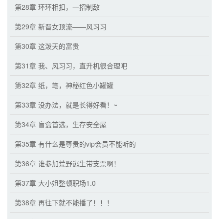
第28章 环环相扣，一招制敌
第29章 新晋女顶流——风习习
第30章 这泼天的富贵
第31章 我、风习习，直升机很合理吧
第32章 纸，笔，神秘红色小罐罐
第33章 没办法，就是长得好看！~
第34章 盲盒首选，生存安全屋
第35章 有什么是尊贵的vip会员不能听的
第36章 谁参加荒野逃生带支票啊！
第37章 大小姐整顿职场1.0
第38章 再往下就不能播了！！！