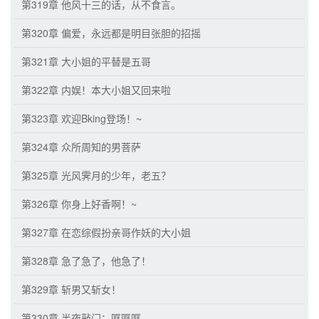
第319章 他风十三的话，从不食言。
第320章 偏爱，永远都是明目张胆的招摇
第321章 大小姐的平替是五哥
第322章 内娱！本大小姐又回来啦
第323章 欢迎Bking登场！~
第324章 众所周知的男菩萨
第325章 光风霁月的少年，老五？
第326章 你身上好香啊！~
第327章 在恋综假扮亲哥作妖的大小姐
第328章 急了急了，他急了！
第329章 斩男又斩女！
第330章 半夜敲门：哐哐哐……