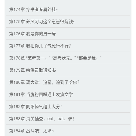
第174章 穿书者专属外挂~
第175章 养风习习这个崽崽很烧钱~
第176章 我是你的男一号
第177章 我把你儿子气死行不行？
第178章 “艺考第一。” “高考状元。” “都会是我。”
第179章 哈佛录取通知书
第180章 离大谱！追星，追到了哈佛？
第181章 当脱粉回踩遇上发疯文学
第182章 阴阳怪气组上大分！
第183章 海关抽查，eat、eat、驴！
第184章 战斗吧！太奶~