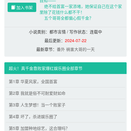
自知——
绝不给首富一家添堵，她保证自己在这个家
加入书架
里除了花钱什么都不干！
五个哥哥全都偏心假千金？
没关系，零花钱管够就行。
【首富千金风习习的败家日常】
小说类别：都市言情 / 写作状态：
连载中
1、直接砸钱空降娱乐圈，没有任何作品却霸
最后更新：
2024-07-22
屏娱乐圈热搜所有榜单。
2、综艺节目里炫富，逼疯导演N+1个。
最新章节：
番外 祸害大哥的一天
3、所过之处挥金如土，心情不爽就猛戳对家
脊梁骨。
【风习习语录：钱就是拿来花的，人生就是
超火！真千金靠败家爆红娱乐圈全部章节
享受的。】
风习习在能花钱的地方四处败家。
第1章 华夏风家，全国首富
可是败着败着，
她败成了当红顶流。
第2章 我就是俗不可耐爱财如命
每次作妖发疯，都会逆风翻盘。
还顺便集齐了一堆大佬的周边人物。
第3章 人生梦想！当一个败家子
当红影帝的亲妈，军区大佬的邻居，男主外
婆的孙子，女主发小的儿子，科研大佬的弟
第4章 坏了，杀进娱乐圈了
弟，全都是她的粉丝。
疯了一样的给她投喂资源。
第5章 加盟种地综艺，这合理吗？
被迫营业的风习习：……