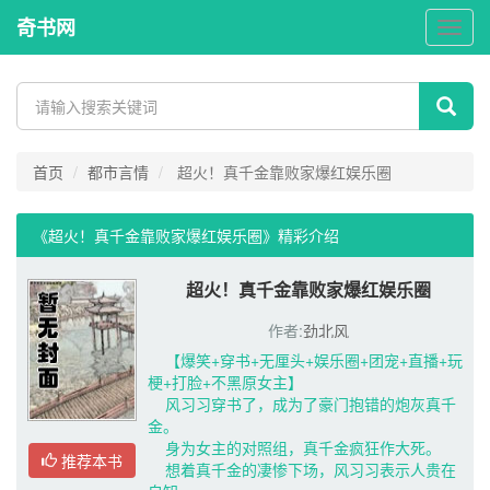
奇书网
奇
书
网
首页
都市言情
超火！真千金靠败家爆红娱乐圈
《超火！真千金靠败家爆红娱乐圈》精彩介绍 
超火！真千金靠败家爆红娱乐圈
作者:
劲北风
【爆笑+穿书+无厘头+娱乐圈+团宠+直播+玩
梗+打脸+不黑原女主】
风习习穿书了，成为了豪门抱错的炮灰真千
金。
身为女主的对照组，真千金疯狂作大死。
推荐本书
想着真千金的凄惨下场，风习习表示人贵在