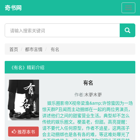
奇书网
奇
书
网
首页
都市言情
有名
《有名》精彩介绍 
有名
作者:
木更木更
娱乐圈影帝X视帝梁渔&amp;许惊蛰因为一场
惊天群P丑闻而主动捆绑在一起的两位男演员，
讲述他们之间的甜蜜营业生活。典型却不怎么
传统的娱乐圈文。梗虽老，但甜。高亮提醒：
请不要代入任何原型，作者不追星，这两孩子
推荐本书
会主动捆绑也是各有各的难，等这难处曝光了