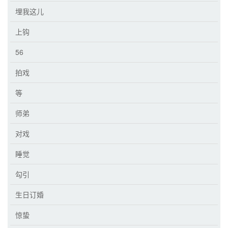
埋我这儿
上钩
56
拍戏
等
师弟
对戏
睡觉
勾引
生日订婚
惊蛰