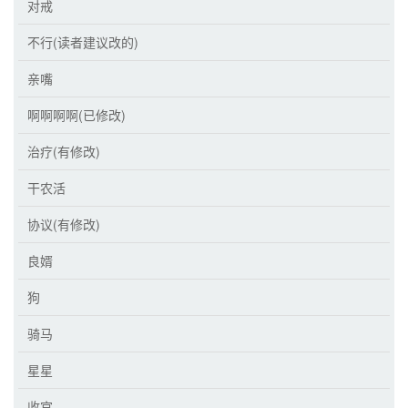
对戒
不行(读者建议改的)
亲嘴
啊啊啊啊(已修改)
治疗(有修改)
干农活
协议(有修改)
良婿
狗
骑马
星星
收官