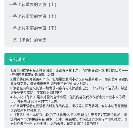
一些比较重要的大事【上】
一些比较重要的大事【中】
一些比较重要的大事【下】
一些【场合】的合集
有名说明 
1.奇书网提供有名无弹窗阅读，让读者享受干净，清静的阅读环境,我们的口号——
“奇书网网真正的无弹窗小说网”
2.我们将日新月新更新本书，但如果您发现本小说有名最新章节，而奇书网 阅读网
又没有更新，请通知奇书网,您的支持是我们最大的动力。
3.读者在有名全文阅读中如发现内容有与法律抵触之处，请马上向本站举报。希望
您多多支持本站，非常感谢您的支持!
4.本小说《有名 》是本好看的言情小说，但其内容仅代表作者
木更木更
本人的观
点，与奇书网 阅读网的立场无关。
5.如果如果读者在阅读有名时对作品内容、版权等方面有质疑，或对本站有意见建
议请联系管理员处理。
6.《有名》是一本优秀小说,为了让作者:
木更木更
能提供更多更好崭新的作品，请
您购买本书的VIP或有名 完本、全本、完结版实体小说及多多宣传本书和推荐，也
是对作者的一种另种支持!小说的未来，是需要您我共同的努力! 