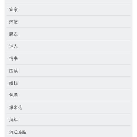
宜家
热搜
腕表
迷人
情书
围读
给钱
包场
爆米花
拜年
沉渔落雁